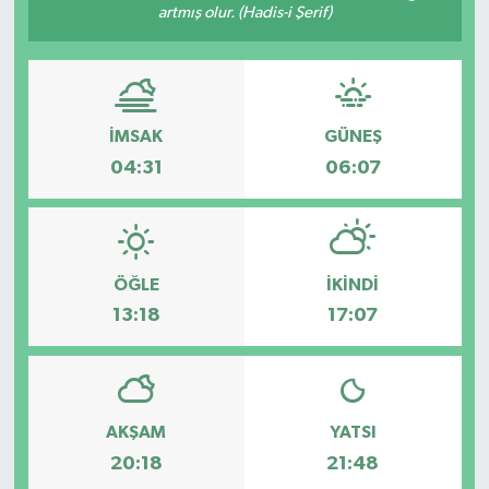
artmış olur. (Hadis-i Şerif)
Dünya
Spor
Spor
İMSAK
GÜNEŞ
Bilim veTeknoloji
04:31
06:07
Eğitim
SEKTÖR
ÖĞLE
İKINDI
13:18
17:07
Magazin
haber ara
Günün Haberleri
AKŞAM
YATSI
20:18
21:48
Yazarlarımız