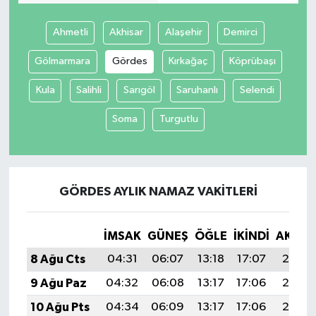
Tüm Makaleler
Ahmetli
Akhisar
Alaşehir
Demirci
Gölmarmara
Gördes
Kırkağaç
Köprübaşı
Tüm Haberler
Kula
Salihli
Sarıgöl
Saruhanlı
Selendi
Videolu Haberler
Soma
Turgutlu
Son Dakika
Tüm Haberler
GÖRDES AYLIK NAMAZ VAKITLERI
İMSAK
GÜNEŞ
ÖĞLE
İKINDI
AKŞA
8 Ağu Cts
04:31
06:07
13:18
17:07
20:18
9 Ağu Paz
04:32
06:08
13:17
17:06
20:17
10 Ağu Pts
04:34
06:09
13:17
17:06
20:16