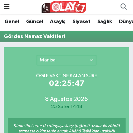
Genel
Güncel
Asayiş
Siyaset
Sağlık
Düny
KATEGORİSİZ
Genel
Zonguldak Nöbetçi Eczaneler
Gördes Namaz Vakitleri
ANA SAYFA
Güncel
Zonguldak Hava Durumu
Genel
Asayiş
Zonguldak Namaz Vakitleri
Manisa
Güncel
Siyaset
Zonguldak Trafik Yoğunluk Haritası
ÖĞLE VAKTİNE KALAN SÜRE
02:25:47
Asayiş
Sağlık
Süper Lig Puan Durumu ve Fikstür
Siyaset
Dünya
Tüm Manşetler
8 Ağustos 2026
25 Safer 1448
Sağlık
Kültür Sanat
Son Dakika Haberleri
Kimin ilmi artar da dünyaya karşı (rağbeti azalarak) zühdü
Kültür Sanat
Eğitim
Haber Arşivi
artmazsa o kimsenin ancak Allâhü Teâlâ’dan uzaklığı