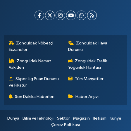
Zonguldak Nöbetçi
Zonguldak Hava
Eczaneler
Durumu
Zonguldak Namaz
Zonguldak Trafik
Vakitleri
Yoğunluk Haritası
Süper Lig Puan Durumu
Tüm Manşetler
ve Fikstür
Son Dakika Haberleri
Haber Arşivi
Dünya
Bilim veTeknoloji
Sektör
Magazin
İletişim
Künye
Çerez Poltikası