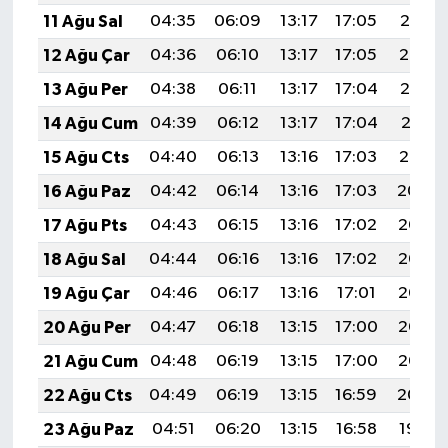
11 Ağu Sal
04:35
06:09
13:17
17:05
20:15
12 Ağu Çar
04:36
06:10
13:17
17:05
20:14
13 Ağu Per
04:38
06:11
13:17
17:04
20:12
14 Ağu Cum
04:39
06:12
13:17
17:04
20:11
15 Ağu Cts
04:40
06:13
13:16
17:03
20:10
16 Ağu Paz
04:42
06:14
13:16
17:03
20:09
17 Ağu Pts
04:43
06:15
13:16
17:02
20:07
18 Ağu Sal
04:44
06:16
13:16
17:02
20:06
19 Ağu Çar
04:46
06:17
13:16
17:01
20:05
20 Ağu Per
04:47
06:18
13:15
17:00
20:03
21 Ağu Cum
04:48
06:19
13:15
17:00
20:02
22 Ağu Cts
04:49
06:19
13:15
16:59
20:00
23 Ağu Paz
04:51
06:20
13:15
16:58
19:59