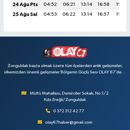
24 Ağu Pts
04:52
06:21
13:14
16:58
19:58
25 Ağu Sal
04:53
06:22
13:14
16:57
19:56
Zonguldak başta olmak üzere tüm ilçelerden anlık gelişmeler,
ülkemizden önemli gelişmeler Bölgenin Güçlü Sesi OLAY 67’de…
Müftü Mahallesi, Demirciler Sokak, No:1/2
Kdz.Ereğli/Zonguldak
0 372 312 42 77
olay67haber@gmail.com