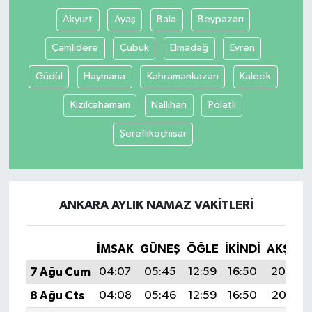
Akyurt
Ayaş
Bala
Beypazarı
Tüm Makaleler
Çamlıdere
Çubuk
Elmadağ
Evren
Tüm Haberler
Güdül
Haymana
Kahramankazan
Kalecik
Videolu Haberler
Kızılcahamam
Nallıhan
Polatlı
Şereflikoçhisar
Son Dakika
Tüm Haberler
ANKARA AYLIK NAMAZ VAKITLERI
İMSAK
GÜNEŞ
ÖĞLE
İKINDI
AKŞAM
7 Ağu Cum
04:07
05:45
12:59
16:50
20:04
8 Ağu Cts
04:08
05:46
12:59
16:50
20:02