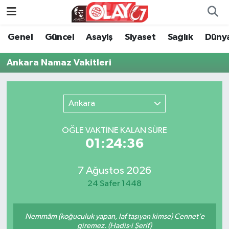
Genel
Güncel
Asayiş
Siyaset
Sağlık
Düny
KATEGORİSİZ
Genel
Zonguldak Nöbetçi Eczaneler
Ankara Namaz Vakitleri
ANA SAYFA
Güncel
Zonguldak Hava Durumu
Genel
Asayiş
Zonguldak Namaz Vakitleri
Ankara
Güncel
Siyaset
Zonguldak Trafik Yoğunluk Haritası
ÖĞLE VAKTİNE KALAN SÜRE
01:24:36
Asayiş
Sağlık
Süper Lig Puan Durumu ve Fikstür
Siyaset
Dünya
Tüm Manşetler
7 Ağustos 2026
24 Safer 1448
Sağlık
Kültür Sanat
Son Dakika Haberleri
Nemmâm (koğuculuk yapan, laf taşıyan kimse) Cennet’e
Kültür Sanat
Eğitim
Haber Arşivi
giremez. (Hadis-i Şerif)