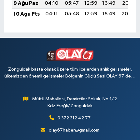
9 Ağu Paz
04:10
05:47
12:59
16:49
20:01
10 Ağu Pts
04:11
05:48
12:59
16:49
20:00
Zonguldak başta olmak üzere tüm ilçelerden anlık gelişmeler,
ülkemizden önemli gelişmeler Bölgenin Güçlü Sesi OLAY 67’de…
Müftü Mahallesi, Demirciler Sokak, No:1/2
Kdz.Ereğli/Zonguldak
0 372 312 42 77
olay67haber@gmail.com