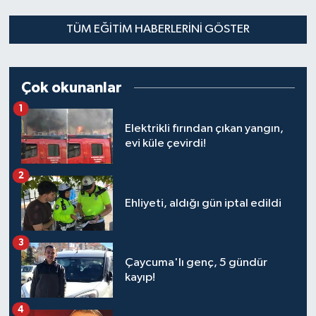
1
2
3
4
5
6
7
8
9
10
11
12
13
14
15
16
17
18
19
20
21
22
Dünya
Spor
TÜM EĞITIM HABERLERINI GÖSTER
Spor
Çok okunanlar
Bilim veTeknoloji
1
Elektrikli fırından çıkan yangın,
Eğitim
evi küle çevirdi!
SEKTÖR
2
Ehliyeti, aldığı gün iptal edildi
Magazin
haber ara
3
Çaycuma'lı genç, 5 gündür
Günün Haberleri
kayıp!
4
Yazarlarımız