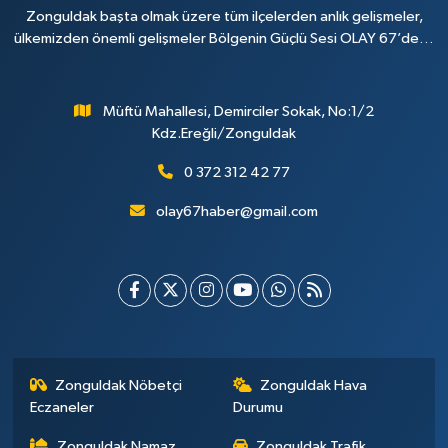
Zonguldak başta olmak üzere tüm ilçelerden anlık gelişmeler,
ülkemizden önemli gelişmeler Bölgenin Güçlü Sesi OLAY 67’de…
Müftü Mahallesi, Demirciler Sokak, No:1/2
Kdz.Ereğli/Zonguldak
0 372 312 42 77
olay67haber@gmail.com
Zonguldak Nöbetçi
Zonguldak Hava
Eczaneler
Durumu
Zonguldak Namaz
Zonguldak Trafik