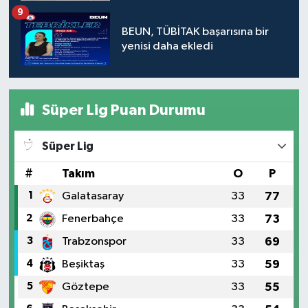
9
BEUN, TÜBİTAK başarısına bir
yenisi daha ekledi
Süper Lig Puan Durumu
Süper Lig
#
Takım
O
P
1
Galatasaray
33
77
2
Fenerbahçe
33
73
3
Trabzonspor
33
69
4
Beşiktaş
33
59
5
Göztepe
33
55