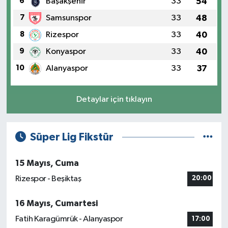
6
Başakşehir
33
54
7
Samsunspor
33
48
8
Rizespor
33
40
9
Konyaspor
33
40
10
Alanyaspor
33
37
Detaylar için tıklayın
Süper Lig Fikstür
15 Mayıs, Cuma
Rizespor - Beşiktaş
20:00
16 Mayıs, Cumartesi
Fatih Karagümrük - Alanyaspor
17:00