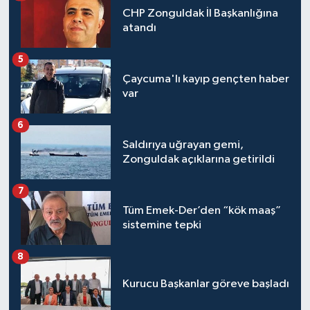
CHP Zonguldak İl Başkanlığına
atandı
Tüm Makaleler
5
Tüm Haberler
Çaycuma'lı kayıp gençten haber
var
Videolu Haberler
6
Son Dakika
Saldırıya uğrayan gemi,
Zonguldak açıklarına getirildi
Tüm Haberler
7
Tüm Emek-Der’den “kök maaş”
sistemine tepki
8
Kurucu Başkanlar göreve başladı