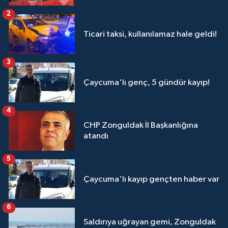
2
Ticari taksi, kullanılamaz hale geldi!
3
Çaycuma'lı genç, 5 gündür kayıp!
4
CHP Zonguldak İl Başkanlığına
atandı
5
Çaycuma'lı kayıp gençten haber var
6
Saldırıya uğrayan gemi, Zonguldak