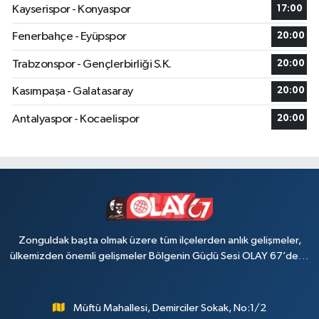
Kayserispor - Konyaspor
17:00
Fenerbahçe - Eyüpspor
20:00
Trabzonspor - Gençlerbirliği S.K.
20:00
Kasımpaşa - Galatasaray
20:00
Antalyaspor - Kocaelispor
20:00
Zonguldak başta olmak üzere tüm ilçelerden anlık gelişmeler,
ülkemizden önemli gelişmeler Bölgenin Güçlü Sesi OLAY 67’de…
Müftü Mahallesi, Demirciler Sokak, No:1/2