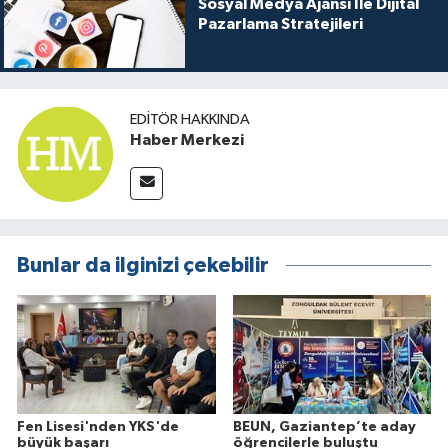
Sosyal Medya Ajansı İle Dijital
Pazarlama Stratejileri
EDITÖR HAKKINDA
Haber Merkezi
Bunlar da ilginizi çekebilir
Fen Lisesi'nden YKS'de
BEUN, Gaziantep’te aday
büyük başarı
öğrencilerle buluştu