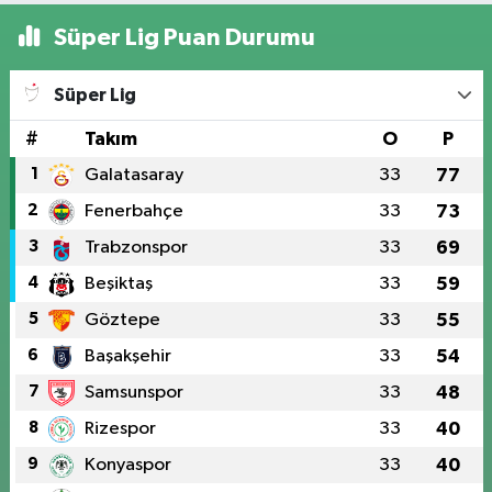
Süper Lig Puan Durumu
Süper Lig
#
Takım
O
P
1
Galatasaray
33
77
2
Fenerbahçe
33
73
3
Trabzonspor
33
69
4
Beşiktaş
33
59
5
Göztepe
33
55
6
Başakşehir
33
54
7
Samsunspor
33
48
8
Rizespor
33
40
9
Konyaspor
33
40