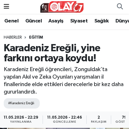
Genel
Güncel
Asayiş
Siyaset
Sağlık
Düny
KATEGORİSİZ
Genel
Zonguldak Nöbetçi Eczaneler
ANA SAYFA
Güncel
Zonguldak Hava Durumu
HABERLER
EĞITIM
Karadeniz Ereğli, yine
Genel
Asayiş
Zonguldak Namaz Vakitleri
farkını ortaya koydu!
Güncel
Siyaset
Zonguldak Trafik Yoğunluk Haritası
Karadeniz Ereğli öğrencileri, Zonguldak’ta
yapılan Akıl ve Zeka Oyunları yarışmaları il
Asayiş
Sağlık
Süper Lig Puan Durumu ve Fikstür
finallerinde elde ettikleri derecelerle bir kez daha
gururlandırdı.
Siyaset
Dünya
Tüm Manşetler
#Karadeniz Ereğli
Sağlık
Kültür Sanat
Son Dakika Haberleri
11.05.2026 - 22:29
11.05.2026 - 22:46
2
79
YAYINLANMA
GÜNCELLEME
PAYLAŞIM
GÖSTER
Kültür Sanat
Eğitim
Haber Arşivi