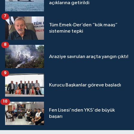
açıklarına getirildi
7
Tüm Emek-Der’den “kök maaş”
sistemine tepki
8
Araziye savrulan araçta yangın çıktı!
9
Kurucu Başkanlar göreve başladı
10
Fen Lisesi'nden YKS'de büyük
başarı