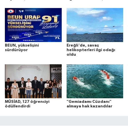
BEUN, yükselişini
Ereğli'de, savaş
sürdürüyor
helikopterleri ilgi odağı
oldu
MÜSİAD, 127 öğrenciyi
"Gemiadamı Cüzdanı"
ödüllendirdi
almaya hak kazandılar