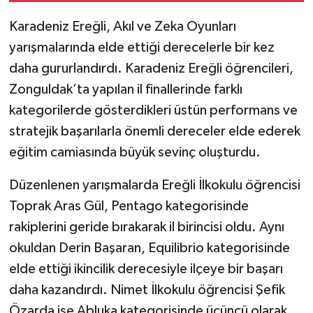
Karadeniz Ereğli, Akıl ve Zeka Oyunları
Tüm Makaleler
yarışmalarında elde ettiği derecelerle bir kez
daha gururlandırdı. Karadeniz Ereğli öğrencileri,
Tüm Haberler
Zonguldak’ta yapılan il finallerinde farklı
Videolu Haberler
kategorilerde gösterdikleri üstün performans ve
stratejik başarılarla önemli dereceler elde ederek
Son Dakika
eğitim camiasında büyük sevinç oluşturdu.
Tüm Haberler
Düzenlenen yarışmalarda Ereğli İlkokulu öğrencisi
Toprak Aras Gül, Pentago kategorisinde
rakiplerini geride bırakarak il birincisi oldu. Aynı
okuldan Derin Başaran, Equilibrio kategorisinde
elde ettiği ikincilik derecesiyle ilçeye bir başarı
daha kazandırdı. Nimet İlkokulu öğrencisi Şefik
Özarda ise Abluka kategorisinde üçüncü olarak