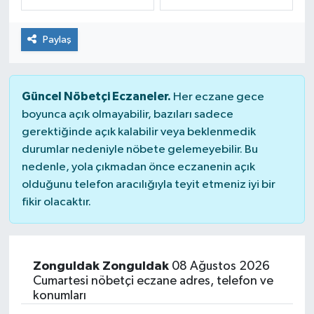
Dünya
Spor
Paylaş
Spor
Güncel Nöbetçi Eczaneler.
Bilim veTeknoloji
Her eczane gece
boyunca açık olmayabilir, bazıları sadece
gerektiğinde açık kalabilir veya beklenmedik
Eğitim
durumlar nedeniyle nöbete gelemeyebilir. Bu
nedenle, yola çıkmadan önce eczanenin açık
SEKTÖR
olduğunu telefon aracılığıyla teyit etmeniz iyi bir
fikir olacaktır.
Magazin
haber ara
Zonguldak Zonguldak
08 Ağustos 2026
Günün Haberleri
Cumartesi nöbetçi eczane adres, telefon ve
konumları
Yazarlarımız