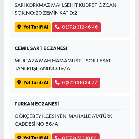
SARI KORKMAZ MAH.ŞEHİT KUDRET ÖZCAN
SOK.NO:20 ZEMİN KAT D:2
Yol Tarifi Al
0 (372) 312 46 46
CEMİL SART ECZANESİ
MURTAZA MAH.HAMAMÜSTÜ SOK.İ.ESAT
TANERİ İŞHANI NO:19/A
Yol Tarifi Al
0 (372) 316 34 77
FURKAN ECZANESİ
GÖKÇEBEY İLÇESİ YENİ MAHALLE ATATÜRK
CADDESİ NO:56/A
Yol Tarifi Al
0 (372) 512 10 80