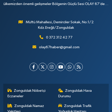
ülkemizden önemli gelişmeler Bölgenin Güçlü Sesi OLAY 67’de…
Müftü Mahallesi, Demirciler Sokak, No:1/2
Kdz.Ereğli/Zonguldak
0 372 312 42 77
olay67haber@gmail.com
Zonguldak Nöbetçi
Zonguldak Hava
Eczaneler
Durumu
Zonguldak Namaz
Zonguldak Trafik
Vakitleri
Yoğunluk Haritası