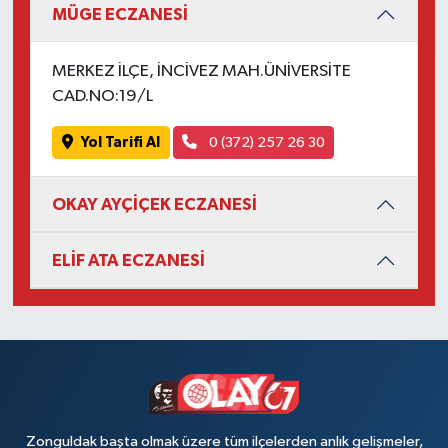
MÜGE ECZANESİ
MERKEZ İLÇE, İNCİVEZ MAH.ÜNİVERSİTE
CAD.NO:19/L
Yol Tarifi Al
0 (372) 257 26 30
OKAY AYÇİÇEK ECZANESİ
ELİF ATA ECZANESİ
Zonguldak başta olmak üzere tüm ilçelerden anlık gelişmeler,