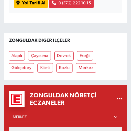
Yol Tarifi Al
0 (372) 222 10 15
ZONGULDAK DIĞER İLÇELER
Alaplı
Çaycuma
Devrek
Ereğli
Gökçebey
Kilimli
Kozlu
Merkez
ZONGULDAK NÖBETÇI
ECZANELER