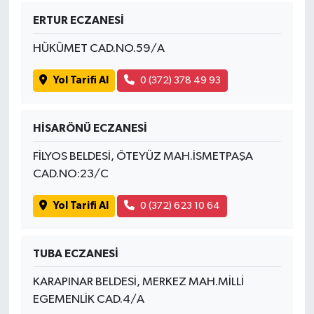
ERTUR ECZANESİ
Tüm Makaleler
HÜKÜMET CAD.NO.59/A
Tüm Haberler
Yol Tarifi Al
0 (372) 378 49 93
Videolu Haberler
HİSARÖNÜ ECZANESİ
Son Dakika
FİLYOS BELDESİ, ÖTEYÜZ MAH.İSMETPAŞA
CAD.NO:23/C
Tüm Haberler
Yol Tarifi Al
0 (372) 623 10 64
TUBA ECZANESİ
KARAPINAR BELDESİ, MERKEZ MAH.MİLLİ
EGEMENLİK CAD.4/A