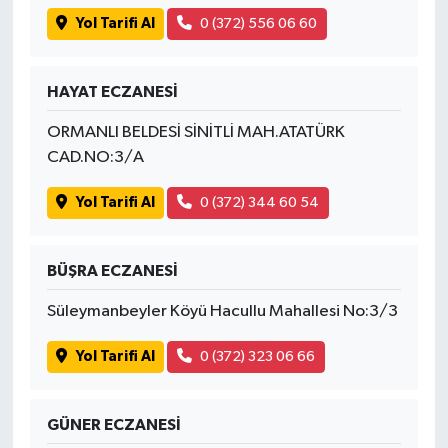
Yol Tarifi Al
0 (372) 556 06 60
HAYAT ECZANESİ
ORMANLI BELDESİ SİNİTLİ MAH.ATATÜRK
CAD.NO:3/A
Yol Tarifi Al
0 (372) 344 60 54
BÜŞRA ECZANESİ
Süleymanbeyler Köyü Hacullu Mahallesi No:3/3
Yol Tarifi Al
0 (372) 323 06 66
GÜNER ECZANESİ