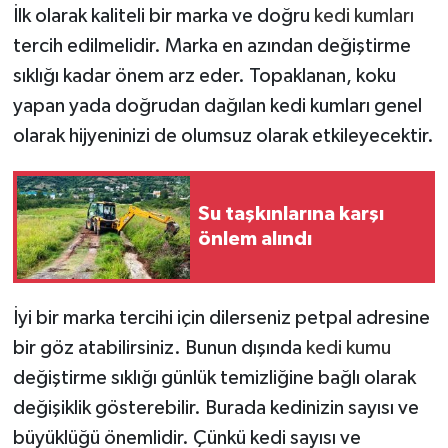
İlk olarak kaliteli bir marka ve doğru
kedi kumları
tercih edilmelidir. Marka en azından değiştirme
Tüm Makaleler
sıklığı kadar önem arz eder. Topaklanan, koku
Tüm Haberler
yapan yada doğrudan dağılan kedi kumları genel
olarak hijyeninizi de olumsuz olarak etkileyecektir.
Videolu Haberler
Son Dakika
Su taşkınlarına karşı
önlem alındı
Tüm Haberler
İyi bir marka tercihi için dilerseniz petpal adresine
bir göz atabilirsiniz. Bunun dışında
kedi kumu
değiştirme sıklığı günlük temizliğine bağlı olarak
değişiklik gösterebilir. Burada kedinizin sayısı ve
büyüklüğü önemlidir. Çünkü kedi sayısı ve