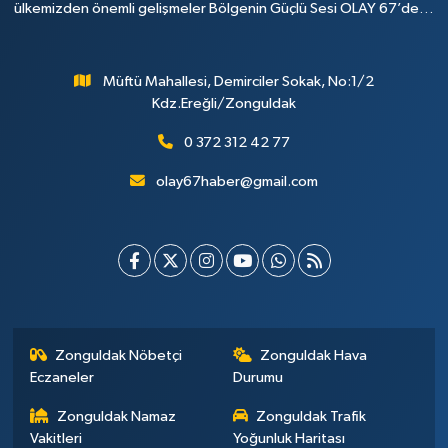
ülkemizden önemli gelişmeler Bölgenin Güçlü Sesi OLAY 67’de…
Müftü Mahallesi, Demirciler Sokak, No:1/2
Kdz.Ereğli/Zonguldak
0 372 312 42 77
olay67haber@gmail.com
Zonguldak Nöbetçi
Zonguldak Hava
Eczaneler
Durumu
Zonguldak Namaz
Zonguldak Trafik
Vakitleri
Yoğunluk Haritası