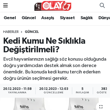
Genel
Güncel
Asayiş
Siyaset
Sağlık
Düny
KATEGORİSİZ
Genel
Zonguldak Nöbetçi Eczaneler
ANA SAYFA
Güncel
Zonguldak Hava Durumu
HABERLER
GÜNCEL
Kedi Kumu Ne Sıklıkla
Genel
Asayiş
Zonguldak Namaz Vakitleri
Değiştirilmeli?
Güncel
Siyaset
Zonguldak Trafik Yoğunluk Haritası
Evcil hayvanlarınızın sağlığı söz konusu olduğunda
doğru yardımcıdan destek almak son derece
Asayiş
Sağlık
Süper Lig Puan Durumu ve Fikstür
önemlidir. Bu konuda kedi kumu tercih ederken
doğru ürünün seçilmesi gerekir.
Siyaset
Dünya
Tüm Manşetler
20.12.2023 - 11:58
20.12.2023 - 12:03
5
383
YAYINLANMA
GÜNCELLEME
PAYLAŞIM
GÖSTERI
Sağlık
Kültür Sanat
Son Dakika Haberleri
Kültür Sanat
Eğitim
Haber Arşivi