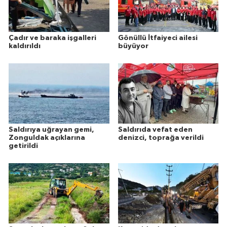
Çadır ve baraka işgalleri
Gönüllü İtfaiyeci ailesi
kaldırıldı
büyüyor
Saldırıya uğrayan gemi,
Saldırıda vefat eden
Zonguldak açıklarına
denizci, toprağa verildi
getirildi