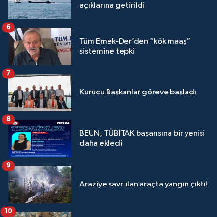
açıklarına getirildi
6
Tüm Emek-Der’den “kök maaş”
sistemine tepki
7
Kurucu Başkanlar göreve başladı
8
BEUN, TÜBİTAK başarısına bir yenisi
daha ekledi
9
Araziye savrulan araçta yangın çıktı!
10