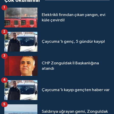
Çok okunanlar
1
Elektrikli fırından çıkan yangın, evi
küle çevirdi!
2
Çaycuma'lı genç, 5 gündür kayıp!
3
CHP Zonguldak İl Başkanlığına
atandı
4
Çaycuma'lı kayıp gençten haber var
5
Saldırıya uğrayan gemi, Zonguldak