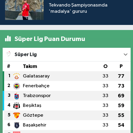
Tekvando Şampiyonasında
'madalya' gururu
Süper Lig Puan Durumu
Süper Lig
#
Takım
O
P
1
Galatasaray
33
77
2
Fenerbahçe
33
73
3
Trabzonspor
33
69
4
Beşiktaş
33
59
5
Göztepe
33
55
6
Başakşehir
33
54