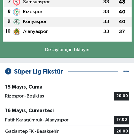
7
Samsunspor
33
48
8
Rizespor
33
40
9
Konyaspor
33
40
10
Alanyaspor
33
37
Detaylar için tıklayın
Süper Lig Fikstür
15 Mayıs, Cuma
Rizespor - Beşiktaş
20:00
16 Mayıs, Cumartesi
Fatih Karagümrük - Alanyaspor
17:00
Gaziantep FK - Başakşehir
20:00