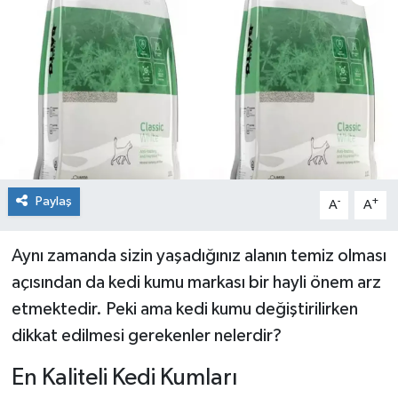
Dünya
Spor
Spor
Bilim veTeknoloji
Eğitim
Paylaş
-
+
A
A
SEKTÖR
Aynı zamanda sizin yaşadığınız alanın temiz olması
Magazin
açısından da kedi kumu markası bir hayli önem arz
haber ara
etmektedir. Peki ama kedi kumu değiştirilirken
dikkat edilmesi gerekenler nelerdir?
Günün Haberleri
En Kaliteli Kedi Kumları
Yazarlarımız