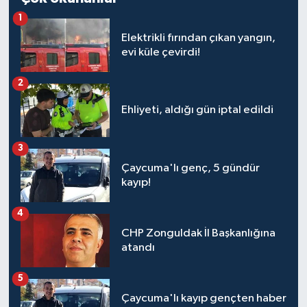
1
Elektrikli fırından çıkan yangın,
evi küle çevirdi!
2
Ehliyeti, aldığı gün iptal edildi
3
Çaycuma'lı genç, 5 gündür
kayıp!
4
CHP Zonguldak İl Başkanlığına
atandı
5
Çaycuma'lı kayıp gençten haber