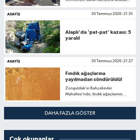
çarpan otomobilde bulunan 2 kişi
yaralandı.
ASAYIŞ
30 Temmuz 2026 - 21:35
Alaplı'da 'pat-pat' kazası: 5
yaralı!
ASAYIŞ
30 Temmuz 2026 - 21:27
Fındık ağaçlarına
yayılmadan söndürüldü!
Zonguldak’ın Bahçelievler
Mahallesi'nde, fındık ağaçlarının
bulunduğu ormanlık alanda yangın
çıktı.
DAHA FAZLA GÖSTER
Çok okunanlar