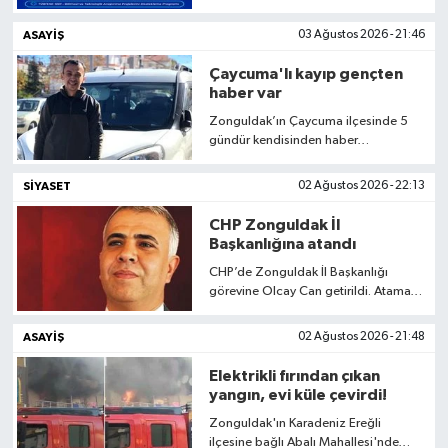
üretme alanındaki başarılarına bir
yenisini daha ekledi.
ASAYIŞ
03 Ağustos 2026 - 21:46
Tüm Makaleler
Çaycuma'lı kayıp gençten
haber var
Tüm Haberler
Zonguldak’ın Çaycuma ilçesinde 5
gündür kendisinden haber
Videolu Haberler
alınamayan Sezgin Göcen, jandarma
ekiplerinin arama çalışmaları
SIYASET
02 Ağustos 2026 - 22:13
sonucunda sağ olarak bulundu.
Son Dakika
CHP Zonguldak İl
Başkanlığına atandı
Tüm Haberler
CHP’de Zonguldak İl Başkanlığı
görevine Olcay Can getirildi. Atama
kararı, partinin 12 ilde gerçekleştirdiği
yeni görevlendirmeler kapsamında
ASAYIŞ
02 Ağustos 2026 - 21:48
açıklandı.
Elektrikli fırından çıkan
yangın, evi küle çevirdi!
Zonguldak'ın Karadeniz Ereğli
ilçesine bağlı Abalı Mahallesi'nde