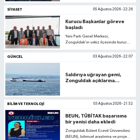
aylıklarının hesaplanmasında
kullanılan kök maaş uygulamasının
SIYASET
05 Ağustos 2026 - 22:26
Dünya
Spor
gelir kaybına yol açtığını savundu. En
düşük emekli aylığından
Kurucu Başkanlar göreve
yararlananların sayısının 5,1 milyona
Spor
başladı
yaklaştığını belirten Küçükvar, kök
Yeni Parti Genel Merkezi,
maaş sisteminin kaldırılmasını istedi.
Zonguldak'ın sekiz ilçesinde kurucu
Bilim veTeknoloji
ilçe başkanlıklarına atama
gerçekleştirdi.
GÜNCEL
03 Ağustos 2026 - 22:07
Eğitim
SEKTÖR
Saldırıya uğrayan gemi,
Zonguldak açıklarına
getirildi
Magazin
BILIM VE TEKNOLOJI
03 Ağustos 2026 - 21:52
haber ara
BEUN, TÜBİTAK başarısına
bir yenisi daha ekledi
Günün Haberleri
Zonguldak Bülent Ecevit Üniversitesi
(BEUN), bilimsel araştırma ve proje
Yazarlarımız