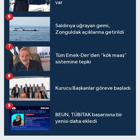
var
6
Saldırıya uğrayan gemi,
Zonguldak açıklarına getirildi
7
Tüm Emek-Der’den “kök maaş”
sistemine tepki
8
Kurucu Başkanlar göreve başladı
9
BEUN, TÜBİTAK başarısına bir
yenisi daha ekledi