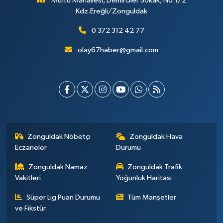
Müftü Mahallesi, Demirciler Sokak, No:1/2
Kdz.Ereğli/Zonguldak
0 372 312 42 77
olay67haber@gmail.com
Zonguldak Nöbetçi
Zonguldak Hava
Eczaneler
Durumu
Zonguldak Namaz
Zonguldak Trafik
Vakitleri
Yoğunluk Haritası
Süper Lig Puan Durumu
Tüm Manşetler
ve Fikstür