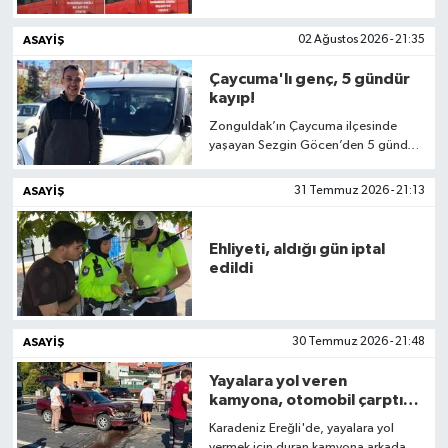
çıkan yangında, tek katlı ev
kullanılamaz hale geldi. İlk
ASAYIŞ
02 Ağustos 2026 - 21:35
belirlemelere göre, yangının elektrikli
fırından kaynaklandığı değerlendirildi.
Çaycuma'lı genç, 5 gündür
kayıp!
Zonguldak’ın Çaycuma ilçesinde
yaşayan Sezgin Göcen’den 5 gündür
haber alınamıyor. Yakınları, Göcen’in
bulunabilmesi için yetkili
ASAYIŞ
31 Temmuz 2026 - 21:13
makamlardan ve vatandaşlardan
destek istedi.
Ehliyeti, aldığı gün iptal
edildi
ASAYIŞ
30 Temmuz 2026 - 21:48
Yayalara yol veren
kamyona, otomobil çarptı: 2
yaralı!
Karadeniz Ereğli'de, yayalara yol
vermek için duran kamyona arkadan