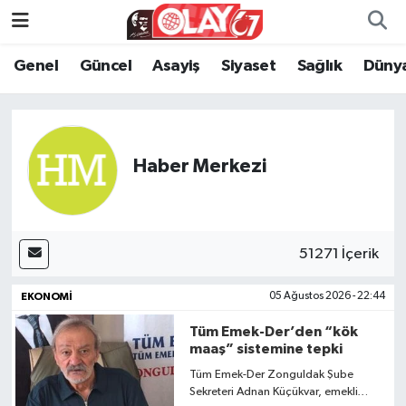
Genel
Güncel
Asayiş
Siyaset
Sağlık
Düny
KATEGORİSİZ
Genel
Zonguldak Nöbetçi Eczaneler
ANA SAYFA
Güncel
Zonguldak Hava Durumu
Genel
Asayiş
Zonguldak Namaz Vakitleri
Haber Merkezi
Güncel
Siyaset
Zonguldak Trafik Yoğunluk Haritası
Asayiş
Sağlık
Süper Lig Puan Durumu ve Fikstür
51271 İçerik
EKONOMI
05 Ağustos 2026 - 22:44
Siyaset
Dünya
Tüm Manşetler
Tüm Emek-Der’den “kök
Sağlık
Kültür Sanat
Son Dakika Haberleri
maaş” sistemine tepki
Tüm Emek-Der Zonguldak Şube
Kültür Sanat
Eğitim
Haber Arşivi
Sekreteri Adnan Küçükvar, emekli