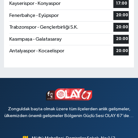
Kayserispor - Konyaspor
17:00
Fenerbahçe - Eyüpspor
20:00
Trabzonspor - Gençlerbirliği S.K.
20:00
Kasımpaşa - Galatasaray
20:00
Antalyaspor - Kocaelispor
20:00
Zonguldak başta olmak üzere tüm ilçelerden anlık gelişmeler,
ülkemizden önemli gelişmeler Bölgenin Güçlü Sesi OLAY 67’de…