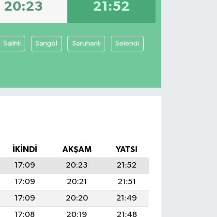
20:23
21:52
Salihli
Sarıgöl
Saruhanlı
Selendi
İKINDI
AKŞAM
YATSI
17:09
20:23
21:52
17:09
20:21
21:51
17:09
20:20
21:49
17:08
20:19
21:48