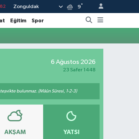
°
Zonguldak
.82
9
.02
at
Eğitim
Spor
.19
.18
.19
6 Ağustos 2026
%0
23 Safer 1448
n teşvikte bulunmaz. (Mâûn Sûresi, 1-2-3)
AKŞAM
YATSI