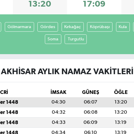
13:20
17:09
Gölmarmara
Gördes
Kırkağaç
Köprübaşı
Kula
Soma
Turgutlu
AKHISAR AYLIK NAMAZ VAKITLERI
İCRİ
İMSAK
GÜNEŞ
ÖĞLE
fer 1448
04:30
06:07
13:20
fer 1448
04:32
06:08
13:20
fer 1448
04:33
06:09
13:19
fer 1448
04:34
06:10
13:19