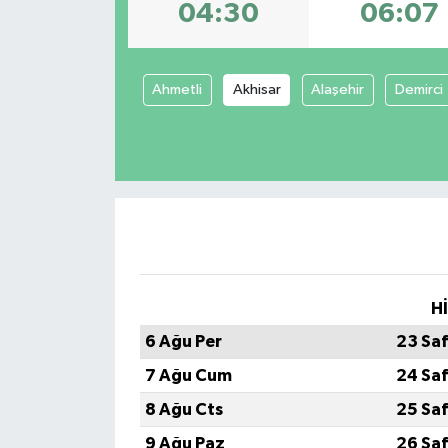
04:30
06:07
Dünya
Spor
Spor
Ahmetli
Akhisar
Alaşehir
Demirci
Bilim veTeknoloji
Eğitim
SEKTÖR
Magazin
H
6 Ağu Per
23 Sa
haber ara
7 Ağu Cum
24 Sa
Günün Haberleri
8 Ağu Cts
25 Sa
9 Ağu Paz
26 Sa
Yazarlarımız