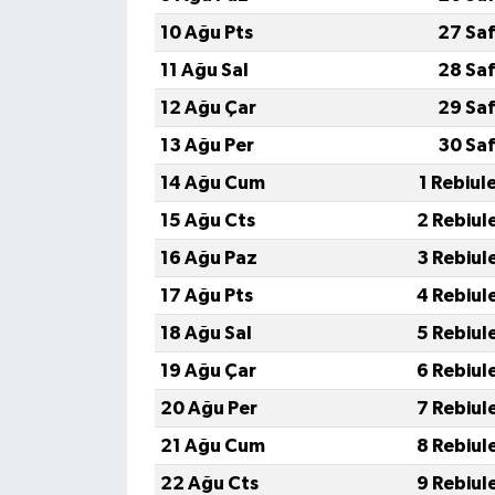
10 Ağu Pts
27 Sa
Tüm Makaleler
11 Ağu Sal
28 Sa
12 Ağu Çar
29 Sa
Tüm Haberler
13 Ağu Per
30 Sa
Videolu Haberler
14 Ağu Cum
1 Rebiul
15 Ağu Cts
2 Rebiul
Son Dakika
16 Ağu Paz
3 Rebiul
Tüm Haberler
17 Ağu Pts
4 Rebiul
18 Ağu Sal
5 Rebiul
19 Ağu Çar
6 Rebiul
20 Ağu Per
7 Rebiul
21 Ağu Cum
8 Rebiul
22 Ağu Cts
9 Rebiul