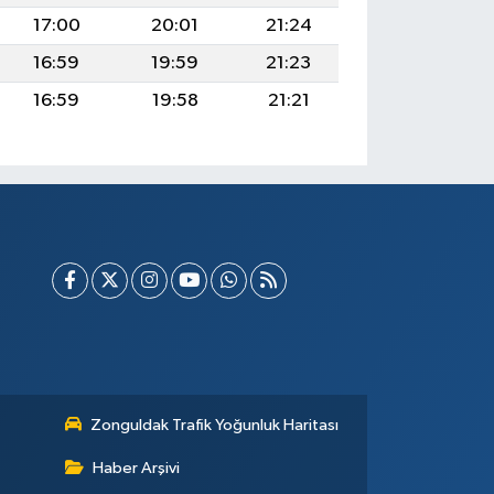
17:00
20:01
21:24
16:59
19:59
21:23
16:59
19:58
21:21
Zonguldak Trafik Yoğunluk Haritası
Haber Arşivi