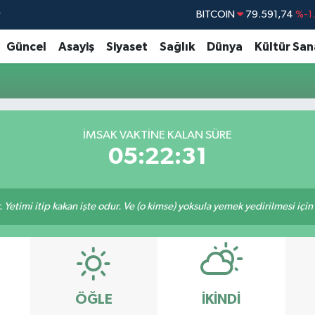
r
BITCOIN
79.591,74
%-1
DOLAR
45,43620
%0
Güncel
Asayiş
Siyaset
Sağlık
Dünya
Kültür San
EURO
53,38690
%0
STERLİN
61,60380
%0
G.ALTIN
6862,09000
%0
İMSAK VAKTİNE KALAN SÜRE
BİST100
14.598,00
05:22:31
 Yetimi itip kakan işte odur. Ve (o kimse) yoksula yemek yedirilmesi içi
ÖĞLE
İKINDI