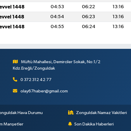
levvel 1448
04:53
06:22
13:16
levvel 1448
04:54
06:23
13:16
levvel 1448
04:55
06:24
13:16
Müftü Mahallesi, Demirciler Sokak, No:1/2
Kdz.Ereğli/Zonguldak
0 372 312 42 77
olay67haber@gmail.com
onguldak Hava Durumu
Zonguldak Namaz Vakitleri
m Manşetler
Son Dakika Haberleri