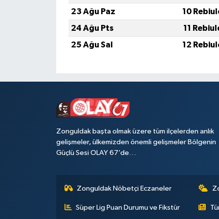
23 Ağu Paz
10 Rebiu
24 Ağu Pts
11 Rebiu
25 Ağu Sal
12 Rebiu
Zonguldak başta olmak üzere tüm ilçelerden anlık
gelişmeler, ülkemizden önemli gelişmeler Bölgenin
Güçlü Sesi OLAY 67’de…
Zonguldak Nöbetçi Eczaneler
Z
Süper Lig Puan Durumu ve Fikstür
Tü