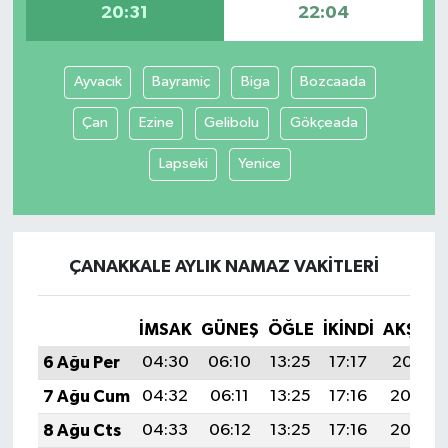
20:31
22:04
Tüm Makaleler
Ayvacık
Bayramiç
Biga
Bozcaada
Tüm Haberler
Çan
Ezine
Gelibolu
Gökçeada
Videolu Haberler
Lapseki
Yenice
Son Dakika
Tüm Haberler
ÇANAKKALE AYLIK NAMAZ VAKITLERI
İMSAK
GÜNEŞ
ÖĞLE
İKINDI
AKŞAM
6 Ağu Per
04:30
06:10
13:25
17:17
20:31
7 Ağu Cum
04:32
06:11
13:25
17:16
20:30
8 Ağu Cts
04:33
06:12
13:25
17:16
20:29