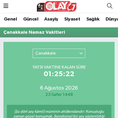
Genel
Güncel
Asayiş
Siyaset
Sağlık
Düny
KATEGORİSİZ
Genel
Zonguldak Nöbetçi Eczaneler
Çanakkale Namaz Vakitleri
ANA SAYFA
Güncel
Zonguldak Hava Durumu
Genel
Asayiş
Zonguldak Namaz Vakitleri
Çanakkale
Güncel
Siyaset
Zonguldak Trafik Yoğunluk Haritası
YATSI VAKTİNE KALAN SÜRE
01:25:22
Asayiş
Sağlık
Süper Lig Puan Durumu ve Fikstür
Siyaset
Dünya
Tüm Manşetler
6 Ağustos 2026
23 Safer 1448
Sağlık
Kültür Sanat
Son Dakika Haberleri
(Şu dört şey kâmil) müminin ahlâkındandır: Konuştuğu
Kültür Sanat
Eğitim
Haber Arşivi
zaman güzel konuşmak, (kendisine) bir şey söylenildiği