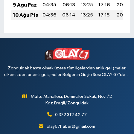
9 Ağu Paz
04:35
06:13
13:25
17:16
20:27
10 Ağu Pts
04:36
06:14
13:25
17:15
20:26
Zonguldak başta olmak üzere tüm ilçelerden anlık gelişmeler,
ülkemizden önemli gelişmeler Bölgenin Güçlü Sesi OLAY 67’de…
Müftü Mahallesi, Demirciler Sokak, No:1/2
Kdz.Ereğli/Zonguldak
0 372 312 42 77
olay67haber@gmail.com