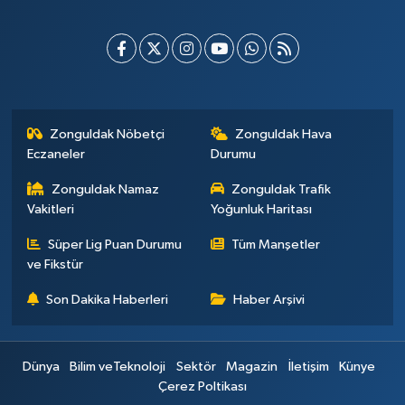
Zonguldak Nöbetçi
Zonguldak Hava
Eczaneler
Durumu
Zonguldak Namaz
Zonguldak Trafik
Vakitleri
Yoğunluk Haritası
Süper Lig Puan Durumu
Tüm Manşetler
ve Fikstür
Son Dakika Haberleri
Haber Arşivi
Dünya
Bilim veTeknoloji
Sektör
Magazin
İletişim
Künye
Çerez Poltikası