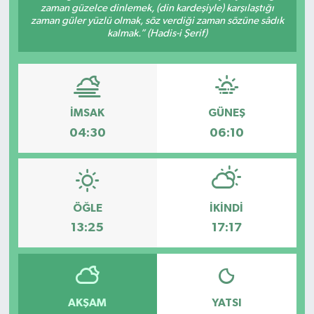
zaman güzelce dinlemek, (din kardeşiyle) karşılaştığı
zaman güler yüzlü olmak, söz verdiği zaman sözüne sâdık
Dünya
Spor
kalmak.” (Hadis-i Şerif)
Spor
Bilim veTeknoloji
İMSAK
GÜNEŞ
Eğitim
04:30
06:10
SEKTÖR
Magazin
ÖĞLE
İKINDI
13:25
17:17
haber ara
Günün Haberleri
AKŞAM
YATSI
Yazarlarımız