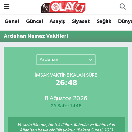
Genel
Güncel
Asayiş
Siyaset
Sağlık
Düny
KATEGORİSİZ
Genel
Zonguldak Nöbetçi Eczaneler
Ardahan Namaz Vakitleri
ANA SAYFA
Güncel
Zonguldak Hava Durumu
Genel
Asayiş
Zonguldak Namaz Vakitleri
Ardahan
Güncel
Siyaset
Zonguldak Trafik Yoğunluk Haritası
İMSAK VAKTİNE KALAN SÜRE
26:48
Asayiş
Sağlık
Süper Lig Puan Durumu ve Fikstür
Siyaset
Dünya
Tüm Manşetler
8 Ağustos 2026
25 Safer 1448
Sağlık
Kültür Sanat
Son Dakika Haberleri
Ve sizin ilâhınız, bir tek ilâhtır. Rahmân ve Rahîm olan
Kültür Sanat
Eğitim
Haber Arşivi
Allah’tan başka bir ilâh yoktur. (Bakara Sûresi, 163)