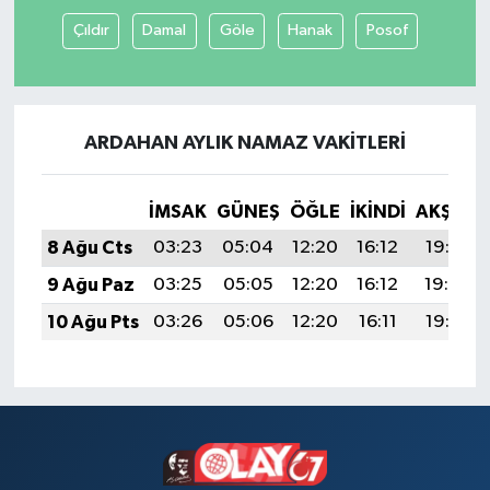
Çıldır
Damal
Göle
Hanak
Posof
Tüm Makaleler
Tüm Haberler
ARDAHAN AYLIK NAMAZ VAKITLERI
Videolu Haberler
İMSAK
GÜNEŞ
ÖĞLE
İKINDI
AKŞAM
Son Dakika
8 Ağu Cts
03:23
05:04
12:20
16:12
19:25
Tüm Haberler
9 Ağu Paz
03:25
05:05
12:20
16:12
19:24
10 Ağu Pts
03:26
05:06
12:20
16:11
19:23