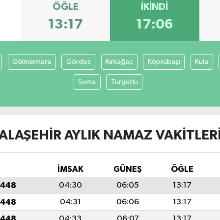
ÖĞLE
İKINDI
13:17
17:06
Gölmarmara
Gördes
Kırkağaç
Köprübaşı
Kula
Soma
Turgutlu
ALAŞEHIR AYLIK NAMAZ VAKITLER
İMSAK
GÜNEŞ
ÖĞLE
1448
04:30
06:05
13:17
1448
04:31
06:06
13:17
1448
04:33
06:07
13:17