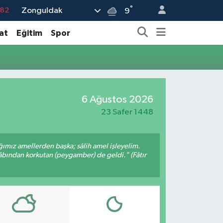
°
Zonguldak
.82
9
.02
at
Eğitim
Spor
.19
.18
.19
6 Ağustos 2026
%0
23 Safer 1448
ığımız amellerden başka; sâlih amel işleyelim.
bından korkutan (peygamber) de geldi." (Fâtır