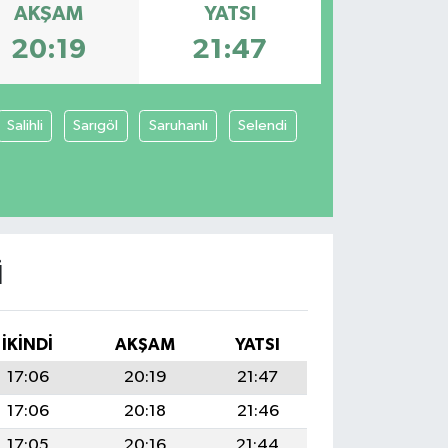
AKŞAM
YATSI
20:19
21:47
Salihli
Sarıgöl
Saruhanlı
Selendi
I
İKINDI
AKŞAM
YATSI
17:06
20:19
21:47
17:06
20:18
21:46
17:05
20:16
21:44