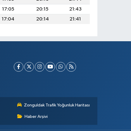
17:05
20:15
21:43
17:04
20:14
21:41
Zonguldak Trafik Yoğunluk Haritası
Haber Arşivi