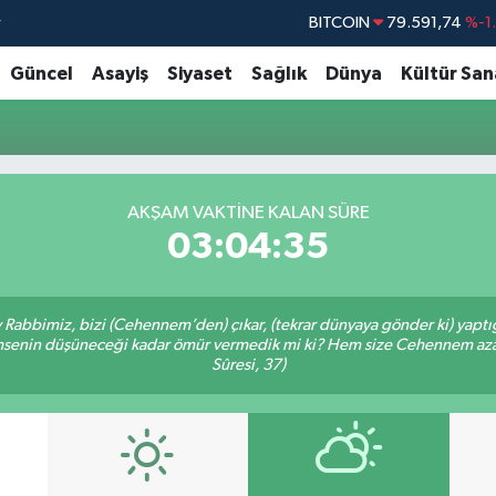
r
BITCOIN
79.591,74
%-1
DOLAR
45,43620
%0
Güncel
Asayiş
Siyaset
Sağlık
Dünya
Kültür San
EURO
53,38690
%0
STERLİN
61,60380
%0
G.ALTIN
6862,09000
%0
AKŞAM VAKTİNE KALAN SÜRE
BİST100
14.598,00
03:04:35
Ey Rabbimiz, bizi (Cehennem’den) çıkar, (tekrar dünyaya gönder ki) yapt
 kimsenin düşüneceği kadar ömür vermedik mi ki? Hem size Cehennem azâ
Sûresi, 37)