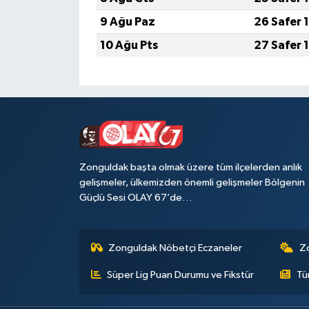
9 Ağu Paz
26 Safer 
Tüm Makaleler
10 Ağu Pts
27 Safer 
Tüm Haberler
Videolu Haberler
Son Dakika
Zonguldak başta olmak üzere tüm ilçelerden anlık
Tüm Haberler
gelişmeler, ülkemizden önemli gelişmeler Bölgenin
Güçlü Sesi OLAY 67’de…
Zonguldak Nöbetçi Eczaneler
Z
Süper Lig Puan Durumu ve Fikstür
Tü