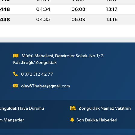
1448
04:34
06:08
13:17
1448
04:35
06:09
13:16
Müftü Mahallesi, Demirciler Sokak, No:1/2
Kdz.Ereğli/Zonguldak
0 372 312 42 77
olay67haber@gmail.com
onguldak Hava Durumu
Zonguldak Namaz Vakitleri
m Manşetler
Son Dakika Haberleri