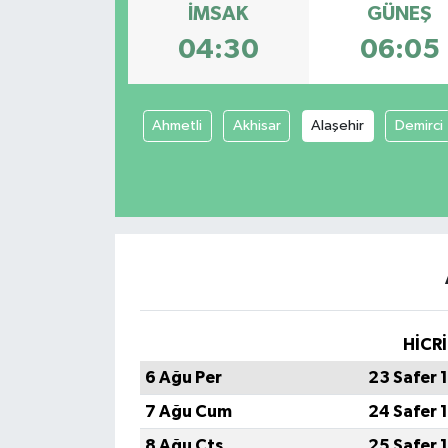
İMSAK
GÜNEŞ
Dünya
Spor
04:30
06:05
Spor
Ahmetli
Akhisar
Alaşehir
Demirci
Bilim veTeknoloji
Eğitim
SEKTÖR
Magazin
haber ara
HİCRİ
6 Ağu Per
23 Safer 
Günün Haberleri
7 Ağu Cum
24 Safer 
Yazarlarımız
8 Ağu Cts
25 Safer 