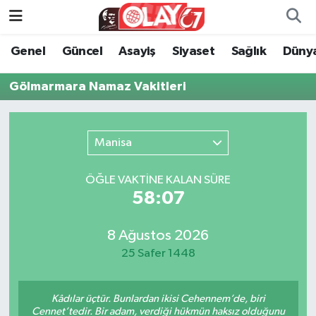
Genel
Güncel
Asayiş
Siyaset
Sağlık
Düny
KATEGORİSİZ
Genel
Zonguldak Nöbetçi Eczaneler
Gölmarmara Namaz Vakitleri
ANA SAYFA
Güncel
Zonguldak Hava Durumu
Genel
Asayiş
Zonguldak Namaz Vakitleri
Manisa
Güncel
Siyaset
Zonguldak Trafik Yoğunluk Haritası
ÖĞLE VAKTİNE KALAN SÜRE
58:07
Asayiş
Sağlık
Süper Lig Puan Durumu ve Fikstür
Siyaset
Dünya
Tüm Manşetler
8 Ağustos 2026
25 Safer 1448
Sağlık
Kültür Sanat
Son Dakika Haberleri
Kâdılar üçtür. Bunlardan ikisi Cehennem’de, biri
Kültür Sanat
Eğitim
Haber Arşivi
Cennet’tedir. Bir adam, verdiği hükmün haksız olduğunu