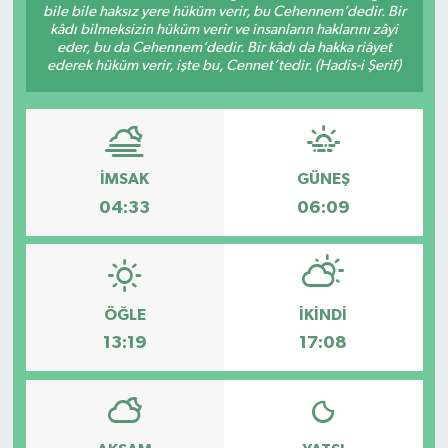
bile bile haksız yere hüküm verir, bu Cehennem’dedir. Bir
kâdı bilmeksizin hüküm verir ve insanların haklarını zâyi
Dünya
Spor
eder, bu da Cehennem’dedir. Bir kâdı da hakka riâyet
ederek hüküm verir, işte bu, Cennet’tedir. (Hadis-i Şerif)
Spor
Bilim veTeknoloji
İMSAK
GÜNEŞ
Eğitim
04:33
06:09
SEKTÖR
Magazin
ÖĞLE
İKINDI
haber ara
13:19
17:08
Günün Haberleri
Yazarlarımız