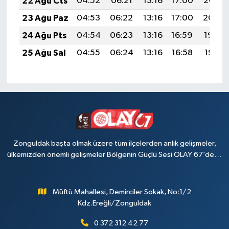
22 Ağu Cts
04:52
06:21
13:16
17:00
20:02
23 Ağu Paz
04:53
06:22
13:16
17:00
20:00
24 Ağu Pts
04:54
06:23
13:16
16:59
19:59
25 Ağu Sal
04:55
06:24
13:16
16:58
19:57
Zonguldak başta olmak üzere tüm ilçelerden anlık gelişmeler,
ülkemizden önemli gelişmeler Bölgenin Güçlü Sesi OLAY 67’de…
Müftü Mahallesi, Demirciler Sokak, No:1/2
Kdz.Ereğli/Zonguldak
0 372 312 42 77