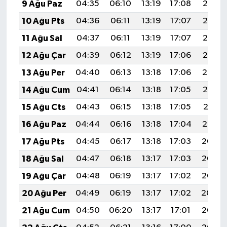
9 Ağu Paz
04:35
06:10
13:19
17:08
20:18
10 Ağu Pts
04:36
06:11
13:19
17:07
20:17
11 Ağu Sal
04:37
06:11
13:19
17:07
20:16
12 Ağu Çar
04:39
06:12
13:19
17:06
20:15
13 Ağu Per
04:40
06:13
13:18
17:06
20:14
14 Ağu Cum
04:41
06:14
13:18
17:05
20:12
15 Ağu Cts
04:43
06:15
13:18
17:05
20:11
16 Ağu Paz
04:44
06:16
13:18
17:04
20:10
17 Ağu Pts
04:45
06:17
13:18
17:03
20:08
18 Ağu Sal
04:47
06:18
13:17
17:03
20:07
19 Ağu Çar
04:48
06:19
13:17
17:02
20:06
20 Ağu Per
04:49
06:19
13:17
17:02
20:04
21 Ağu Cum
04:50
06:20
13:17
17:01
20:03