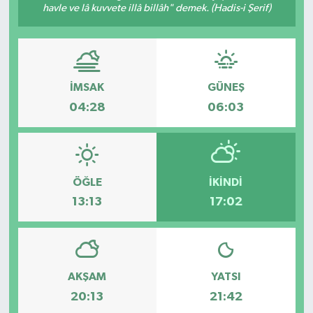
havle ve lâ kuvvete illâ billâh" demek. (Hadis-i Şerif)
Dünya
Spor
Spor
İMSAK
GÜNEŞ
Bilim veTeknoloji
04:28
06:03
Eğitim
SEKTÖR
ÖĞLE
İKINDI
13:13
17:02
Magazin
haber ara
Günün Haberleri
AKŞAM
YATSI
20:13
21:42
Yazarlarımız