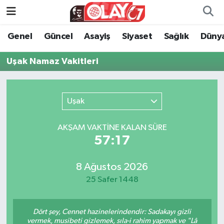
Genel
Güncel
Asayiş
Siyaset
Sağlık
Düny
KATEGORİSİZ
Genel
Zonguldak Nöbetçi Eczaneler
Uşak Namaz Vakitleri
ANA SAYFA
Güncel
Zonguldak Hava Durumu
Genel
Asayiş
Zonguldak Namaz Vakitleri
Uşak
Güncel
Siyaset
Zonguldak Trafik Yoğunluk Haritası
AKŞAM VAKTİNE KALAN SÜRE
57:17
Asayiş
Sağlık
Süper Lig Puan Durumu ve Fikstür
Siyaset
Dünya
Tüm Manşetler
8 Ağustos 2026
25 Safer 1448
Sağlık
Kültür Sanat
Son Dakika Haberleri
Dört şey, Cennet hazinelerindendir: Sadakayı gizli
Kültür Sanat
Eğitim
Haber Arşivi
vermek, musibeti gizlemek, sıla-i rahim yapmak ve "Lâ