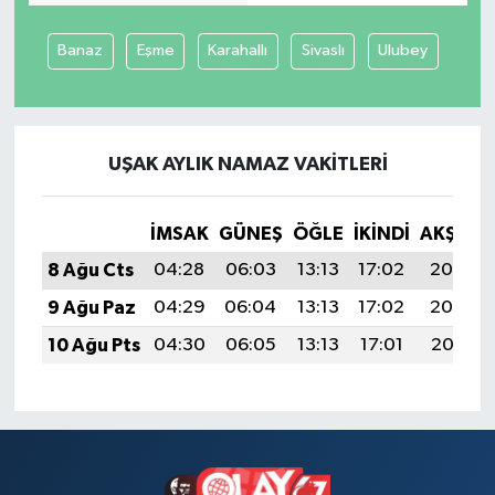
Tüm Makaleler
Banaz
Eşme
Karahallı
Sivaslı
Ulubey
Tüm Haberler
Videolu Haberler
UŞAK AYLIK NAMAZ VAKITLERI
Son Dakika
İMSAK
GÜNEŞ
ÖĞLE
İKINDI
AKŞAM
8 Ağu Cts
04:28
06:03
13:13
17:02
20:13
Tüm Haberler
9 Ağu Paz
04:29
06:04
13:13
17:02
20:12
10 Ağu Pts
04:30
06:05
13:13
17:01
20:11