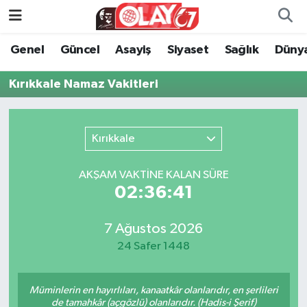
Genel
Güncel
Asayiş
Siyaset
Sağlık
Düny
KATEGORİSİZ
Genel
Zonguldak Nöbetçi Eczaneler
Kırıkkale Namaz Vakitleri
ANA SAYFA
Güncel
Zonguldak Hava Durumu
Genel
Asayiş
Zonguldak Namaz Vakitleri
Kırıkkale
Güncel
Siyaset
Zonguldak Trafik Yoğunluk Haritası
AKŞAM VAKTİNE KALAN SÜRE
02:36:41
Asayiş
Sağlık
Süper Lig Puan Durumu ve Fikstür
Siyaset
Dünya
Tüm Manşetler
7 Ağustos 2026
24 Safer 1448
Sağlık
Kültür Sanat
Son Dakika Haberleri
Müminlerin en hayırlıları, kanaatkâr olanlarıdır, en şerlileri
Kültür Sanat
Eğitim
Haber Arşivi
de tamahkâr (açgözlü) olanlarıdır. (Hadis-i Şerif)