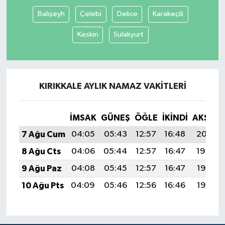
Balışeyh
Çelebi
Delice
Karakeçili
Tüm Makaleler
Keskin
Sulakyurt
Tüm Haberler
Videolu Haberler
KIRIKKALE AYLIK NAMAZ VAKITLERI
Son Dakika
İMSAK
GÜNEŞ
ÖĞLE
İKINDI
AKŞAM
Tüm Haberler
7 Ağu Cum
04:05
05:43
12:57
16:48
20:01
8 Ağu Cts
04:06
05:44
12:57
16:47
19:59
9 Ağu Paz
04:08
05:45
12:57
16:47
19:58
10 Ağu Pts
04:09
05:46
12:56
16:46
19:57