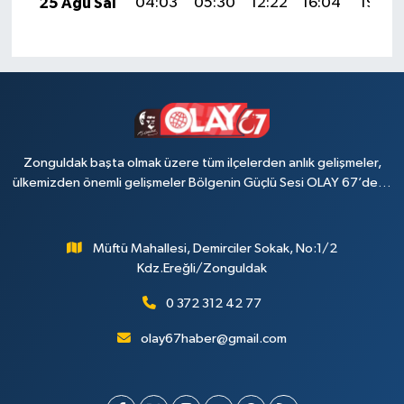
25 Ağu Sal
04:03
05:30
12:22
16:04
19:03
Zonguldak başta olmak üzere tüm ilçelerden anlık gelişmeler,
ülkemizden önemli gelişmeler Bölgenin Güçlü Sesi OLAY 67’de…
Müftü Mahallesi, Demirciler Sokak, No:1/2
Kdz.Ereğli/Zonguldak
0 372 312 42 77
olay67haber@gmail.com