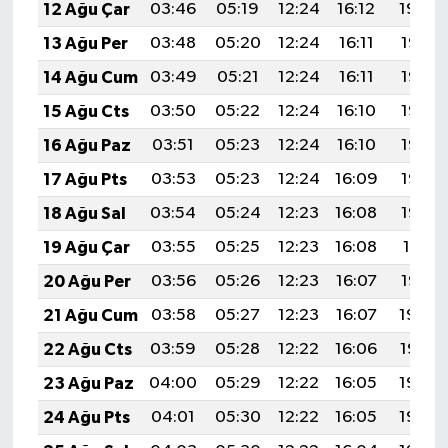
12 Ağu Çar
03:46
05:19
12:24
16:12
19:20
13 Ağu Per
03:48
05:20
12:24
16:11
19:19
14 Ağu Cum
03:49
05:21
12:24
16:11
19:18
15 Ağu Cts
03:50
05:22
12:24
16:10
19:16
16 Ağu Paz
03:51
05:23
12:24
16:10
19:15
17 Ağu Pts
03:53
05:23
12:24
16:09
19:14
18 Ağu Sal
03:54
05:24
12:23
16:08
19:12
19 Ağu Çar
03:55
05:25
12:23
16:08
19:11
20 Ağu Per
03:56
05:26
12:23
16:07
19:10
21 Ağu Cum
03:58
05:27
12:23
16:07
19:08
22 Ağu Cts
03:59
05:28
12:22
16:06
19:07
23 Ağu Paz
04:00
05:29
12:22
16:05
19:06
24 Ağu Pts
04:01
05:30
12:22
16:05
19:04