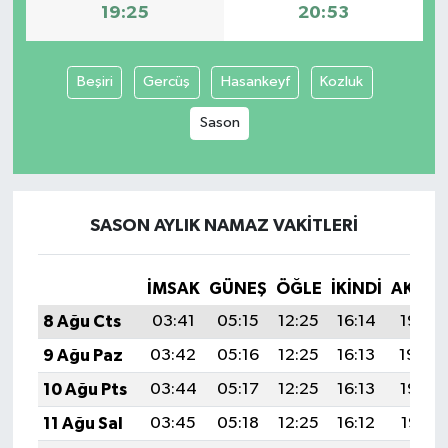
19:25
20:53
Tüm Makaleler
Beşiri
Gercüş
Hasankeyf
Kozluk
Tüm Haberler
Sason
Videolu Haberler
Son Dakika
SASON AYLIK NAMAZ VAKITLERI
Tüm Haberler
İMSAK
GÜNEŞ
ÖĞLE
İKINDI
AKŞA
8 Ağu Cts
03:41
05:15
12:25
16:14
19:25
9 Ağu Paz
03:42
05:16
12:25
16:13
19:24
10 Ağu Pts
03:44
05:17
12:25
16:13
19:22
11 Ağu Sal
03:45
05:18
12:25
16:12
19:21