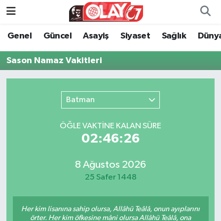
Genel
Güncel
Asayiş
Siyaset
Sağlık
Düny
KATEGORİSİZ
Genel
Zonguldak Nöbetçi Eczaneler
Sason Namaz Vakitleri
ANA SAYFA
Güncel
Zonguldak Hava Durumu
Genel
Asayiş
Zonguldak Namaz Vakitleri
Batman
Güncel
Siyaset
Zonguldak Trafik Yoğunluk Haritası
ÖĞLE VAKTİNE KALAN SÜRE
02:46:26
Asayiş
Sağlık
Süper Lig Puan Durumu ve Fikstür
Siyaset
Dünya
Tüm Manşetler
8 Ağustos 2026
25 Safer 1448
Sağlık
Kültür Sanat
Son Dakika Haberleri
Her kim lisanına sahip olursa, Allâhü Teâlâ, onun ayıplarını
Kültür Sanat
Eğitim
Haber Arşivi
örter. Her kim öfkesine mâni olursa Allâhü Teâlâ, ona