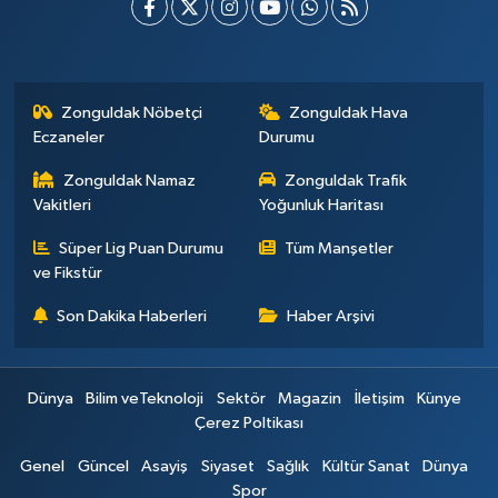
Zonguldak Nöbetçi
Zonguldak Hava
Eczaneler
Durumu
Zonguldak Namaz
Zonguldak Trafik
Vakitleri
Yoğunluk Haritası
Süper Lig Puan Durumu
Tüm Manşetler
ve Fikstür
Son Dakika Haberleri
Haber Arşivi
Dünya
Bilim veTeknoloji
Sektör
Magazin
İletişim
Künye
Çerez Poltikası
Genel
Güncel
Asayiş
Siyaset
Sağlık
Kültür Sanat
Dünya
Spor