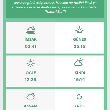
kıyâmet günü azâp etmez. Her kim de Allâhü Teâlâ’ya
özrünü arz ederse Allâhü Teâlâ, onun özrünü kabul eder.
Dünya
Spor
(Hadis-i Şerif)
Spor
Bilim veTeknoloji
İMSAK
GÜNEŞ
Eğitim
03:41
05:15
SEKTÖR
Magazin
ÖĞLE
İKINDI
12:25
16:14
haber ara
Günün Haberleri
AKŞAM
YATSI
Yazarlarımız