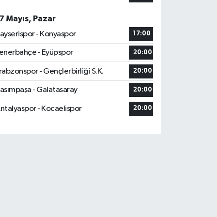
7 Mayıs, Pazar
ayserispor - Konyaspor
17:00
enerbahçe - Eyüpspor
20:00
rabzonspor - Gençlerbirliği S.K.
20:00
asımpaşa - Galatasaray
20:00
ntalyaspor - Kocaelispor
20:00