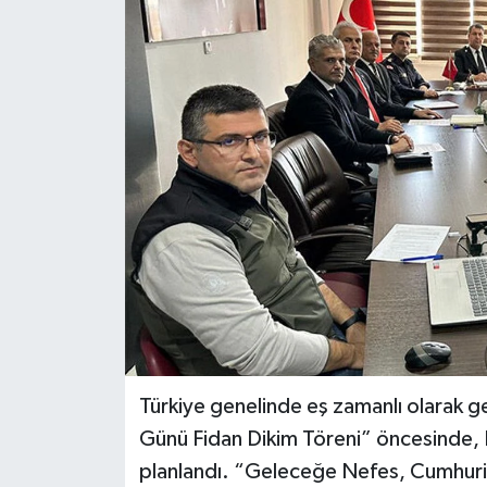
Dünya
Spor
Spor
Bilim veTeknoloji
Eğitim
SEKTÖR
Magazin
haber ara
Türkiye genelinde eş zamanlı olarak ge
Günün Haberleri
Günü Fidan Dikim Töreni” öncesinde, Kd
planlandı. “Geleceğe Nefes, Cumhuriy
Yazarlarımız