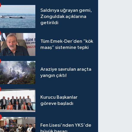
Saldırıya uğrayan gemi,
Zonguldak açıklarına
getirildi
Tüm Emek-Der’den “kök
maaş” sistemine tepki
Araziye savrulan araçta
yangın çıktı!
Kurucu Başkanlar
göreve başladı
Fen Lisesi'nden YKS'de
büyük başarı