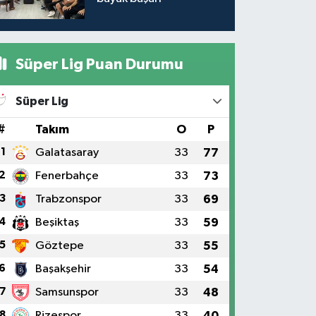
Süper Lig Puan Durumu
Süper Lig
#
Takım
O
P
1
Galatasaray
33
77
2
Fenerbahçe
33
73
3
Trabzonspor
33
69
4
Beşiktaş
33
59
5
Göztepe
33
55
6
Başakşehir
33
54
7
Samsunspor
33
48
8
Rizespor
33
40