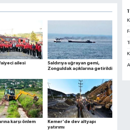
1
K
F
T
K
aiyeci ailesi
Saldırıya uğrayan gemi,
A
Zonguldak açıklarına getirildi
arına karşı önlem
Kemer'de dev altyapı
yatırımı