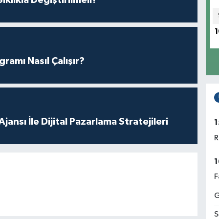
klıkla Değiştirilmeli?
1
amı Nasıl Çalışır?
ansı İle Dijital Pazarlama Stratejileri
1
R
1
F
G
S