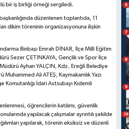
ü bir iş birliği örneği sergiledi.
6
başkanlığında düzenlenen toplantıda, 11
an dikim töreninin organizasyonuna ilişkin
7
ndarma Binbaşı Emrah DİNAR, İlçe Millî Eğitim
ürü Sezer ÇETİNKAYA, Gençlik ve Spor İlçe
8
üdürü Ayhan YALÇIN, Kdz. Ereğli Belediye
dürü Muhammed Ali ATEŞ, Kaymakamlık Yazı
e Komutanlığı İdari Astsubayı Kıdemli
9
enlenmesi, öğrencilerin katılımı, güvenlik
onularında yapılacak çalışmalar ayrıntılı şekilde
10
lımları yapılarak, törenin eksiksiz ve düzenli