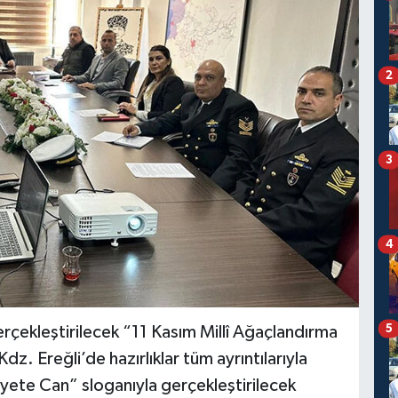
2
3
4
5
rçekleştirilecek “11 Kasım Millî Ağaçlandırma
z. Ereğli’de hazırlıklar tüm ayrıntılarıyla
ete Can” sloganıyla gerçekleştirilecek