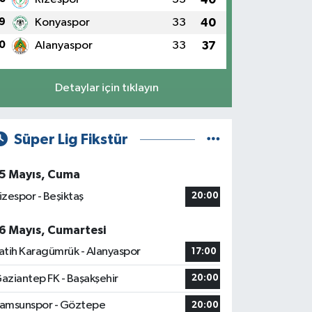
9
Konyaspor
33
40
0
Alanyaspor
33
37
Detaylar için tıklayın
Süper Lig Fikstür
5 Mayıs, Cuma
izespor - Beşiktaş
20:00
6 Mayıs, Cumartesi
atih Karagümrük - Alanyaspor
17:00
aziantep FK - Başakşehir
20:00
amsunspor - Göztepe
20:00