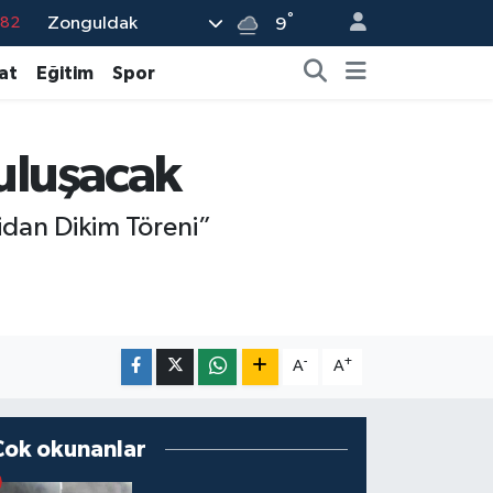
°
Zonguldak
9
.02
at
Eğitim
Spor
.19
.18
.19
buluşacak
%0
idan Dikim Töreni”
-
+
A
A
Çok okunanlar