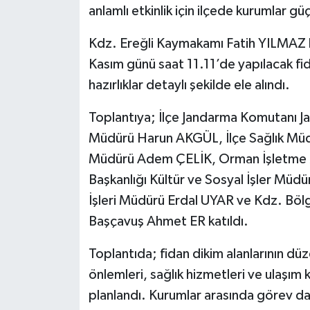
anlamlı etkinlik için ilçede kurumlar güçl
Tüm Makaleler
Kdz. Ereğli Kaymakamı Fatih YILMAZ 
Kasım günü saat 11.11’de yapılacak fid
Tüm Haberler
hazırlıklar detaylı şekilde ele alındı.
Videolu Haberler
Toplantıya; İlçe Jandarma Komutanı Ja
Müdürü Harun AKGÜL, İlçe Sağlık Müd
Son Dakika
Müdürü Adem ÇELİK, Orman İşletme M
Tüm Haberler
Başkanlığı Kültür ve Sosyal İşler Mü
İşleri Müdürü Erdal UYAR ve Kdz. Bölg
Başçavuş Ahmet ER katıldı.
Toplantıda; fidan dikim alanlarının düz
önlemleri, sağlık hizmetleri ve ulaşım k
planlandı. Kurumlar arasında görev dağı