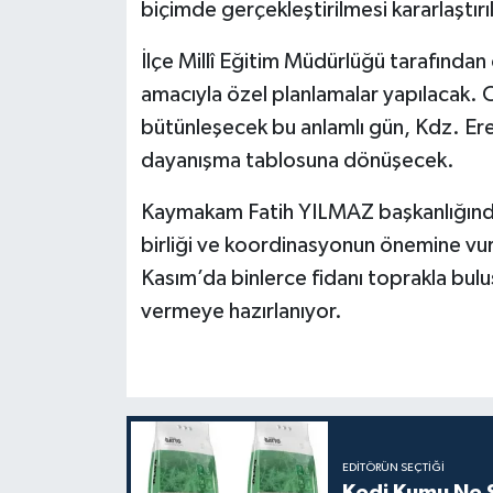
biçimde gerçekleştirilmesi kararlaştırıl
İlçe Millî Eğitim Müdürlüğü tarafından 
amacıyla özel planlamalar yapılacak. C
bütünleşecek bu anlamlı gün, Kdz. Ereğ
dayanışma tablosuna dönüşecek.
Kaymakam Fatih YILMAZ başkanlığında g
birliği ve koordinasyonun önemine vurg
Kasım’da binlerce fidanı toprakla bu
vermeye hazırlanıyor.
EDITÖRÜN SEÇTIĞI