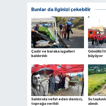
Bunlar da ilginizi çekebilir
Çadır ve baraka işgalleri
Gönüllü İtf
kaldırıldı
büyüyor
Saldırıda vefat eden denizci,
Su taşkınl
toprağa verildi
alındı