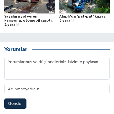
Yayalara yol veren
Alaplı'da 'pat-pat' kazası:
kamyona, otomobil çarptı:
5 yaralı!
2 yaralı!
Yorumlar
Gönder