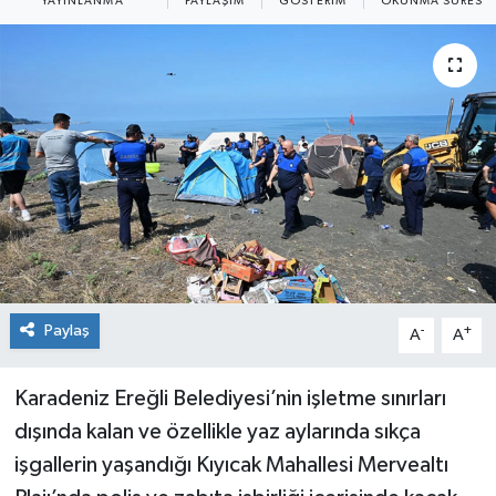
YAYINLANMA
PAYLAŞIM
GÖSTERIM
OKUNMA SÜRESI
Dünya
Spor
Spor
Bilim veTeknoloji
Eğitim
SEKTÖR
Magazin
Paylaş
-
+
A
A
haber ara
Karadeniz Ereğli Belediyesi’nin işletme sınırları
dışında kalan ve özellikle yaz aylarında sıkça
Günün Haberleri
işgallerin yaşandığı Kıyıcak Mahallesi Mervealtı
Yazarlarımız