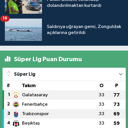
dolandırılmaktan kurtardı
10
Saldırıya uğrayan gemi, Zonguldak
açıklarına getirildi
Süper Lig Puan Durumu
Süper Lig
#
Takım
O
P
1
Galatasaray
33
77
2
Fenerbahçe
33
73
3
Trabzonspor
33
69
4
Beşiktaş
33
59