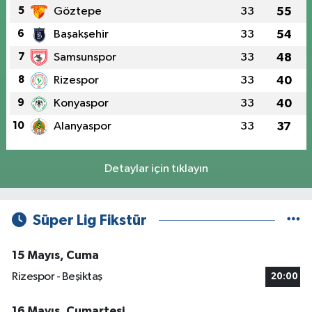
5
Göztepe
33
55
6
Başakşehir
33
54
7
Samsunspor
33
48
8
Rizespor
33
40
9
Konyaspor
33
40
10
Alanyaspor
33
37
Detaylar için tıklayın
Süper Lig Fikstür
15 Mayıs, Cuma
Rizespor - Beşiktaş
20:00
16 Mayıs, Cumartesi