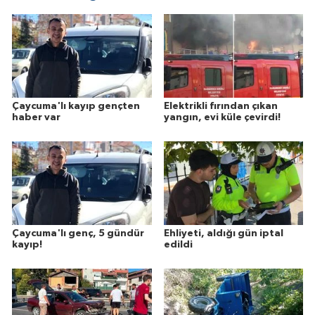
Çaycuma'lı kayıp gençten
Elektrikli fırından çıkan
haber var
yangın, evi küle çevirdi!
Çaycuma'lı genç, 5 gündür
Ehliyeti, aldığı gün iptal
kayıp!
edildi