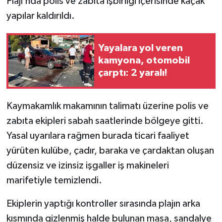
Plajı’nda polis ve zabıta işbirliği içerisinde kaçak
yapılar kaldırıldı.
Tüm Makaleler
Yayalara yol veren
Tüm Haberler
kamyona, otomobil
çarptı: 2 yaralı!
Videolu Haberler
Son Dakika
Kaymakamlık makamının talimatı üzerine polis ve
zabıta ekipleri sabah saatlerinde bölgeye gitti.
Tüm Haberler
Yasal uyarılara rağmen burada ticari faaliyet
yürüten kulübe, çadır, baraka ve çardaktan oluşan
düzensiz ve izinsiz işgaller iş makineleri
marifetiyle temizlendi.
Ekiplerin yaptığı kontroller sırasında plajın arka
kısmında gizlenmiş halde bulunan masa, sandalye