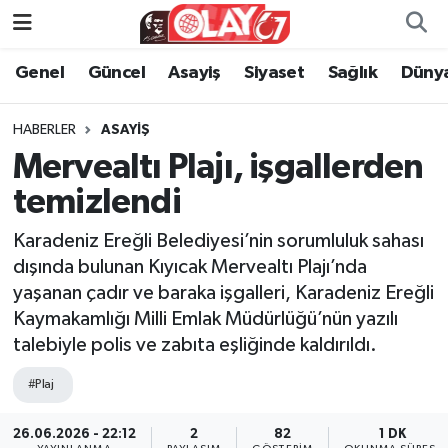
Genel
Güncel
Asayiş
Siyaset
Sağlık
Düny
KATEGORİSİZ
Genel
Zonguldak Nöbetçi Eczaneler
ANA SAYFA
Güncel
Zonguldak Hava Durumu
HABERLER
ASAYIŞ
Mervealtı Plajı, işgallerden
Genel
Asayiş
Zonguldak Namaz Vakitleri
temizlendi
Güncel
Siyaset
Zonguldak Trafik Yoğunluk Haritası
Karadeniz Ereğli Belediyesi’nin sorumluluk sahası
dışında bulunan Kıyıcak Mervealtı Plajı’nda
Asayiş
Sağlık
Süper Lig Puan Durumu ve Fikstür
yaşanan çadır ve baraka işgalleri, Karadeniz Ereğli
Kaymakamlığı Milli Emlak Müdürlüğü’nün yazılı
Siyaset
Dünya
Tüm Manşetler
talebiyle polis ve zabıta eşliğinde kaldırıldı.
Sağlık
Kültür Sanat
Son Dakika Haberleri
#Plaj
Kültür Sanat
Eğitim
Haber Arşivi
26.06.2026 - 22:12
2
82
1 DK