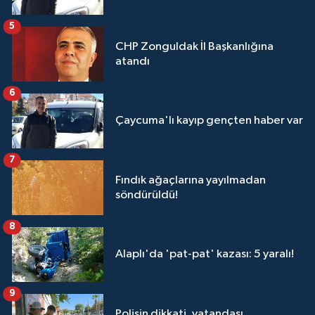
5
CHP Zonguldak İl Başkanlığına
atandı
6
Çaycuma'lı kayıp gençten haber var
7
Fındık ağaçlarına yayılmadan
söndürüldü!
8
Alaplı'da 'pat-pat' kazası: 5 yaralı!
9
Polisin dikkati, vatandaşı