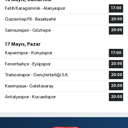
Fatih Karagümrük - Alanyaspor
17:00
Gaziantep FK - Başakşehir
20:00
Samsunspor - Göztepe
20:00
17 Mayıs, Pazar
Kayserispor - Konyaspor
17:00
Fenerbahçe - Eyüpspor
20:00
Trabzonspor - Gençlerbirliği S.K.
20:00
Kasımpaşa - Galatasaray
20:00
Antalyaspor - Kocaelispor
20:00