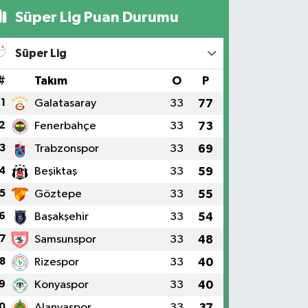
Süper Lig Puan Durumu
Süper Lig
#
Takım
O
P
1
Galatasaray
33
77
2
Fenerbahçe
33
73
3
Trabzonspor
33
69
4
Beşiktaş
33
59
5
Göztepe
33
55
6
Başakşehir
33
54
7
Samsunspor
33
48
8
Rizespor
33
40
9
Konyaspor
33
40
0
Alanyaspor
33
37