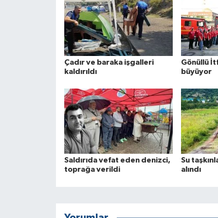
Çadır ve baraka işgalleri
Gönüllü İtf
kaldırıldı
büyüyor
Saldırıda vefat eden denizci,
Su taşkınl
toprağa verildi
alındı
Yorumlar