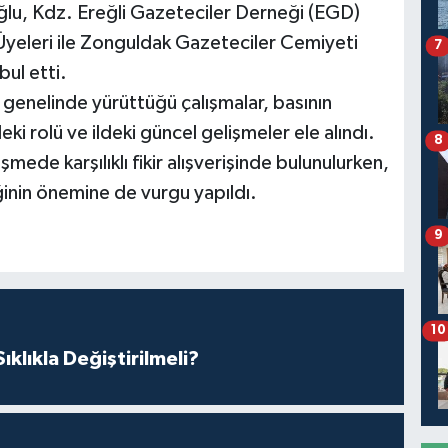
lu, Kdz. Ereğli Gazeteciler Derneği (EGD)
Üyeleri ile Zonguldak Gazeteciler Cemiyeti
7
ul etti.
l genelinde yürüttüğü çalışmalar, basının
i rolü ve ildeki güncel gelişmeler ele alındı.
8
de karşılıklı fikir alışverişinde bulunulurken,
iğinin önemine de vurgu yapıldı.
9
10
klıkla Değiştirilmeli?