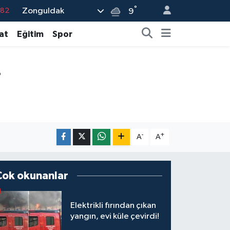
°
Zonguldak
.82
9
.02
at
Eğitim
Spor
.19
.18
i
.19
%0
-
+
A
A
Çok okunanlar
Elektrikli fırından çıkan
yangın, evi küle çevirdi!