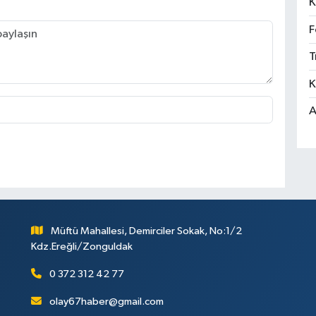
K
F
T
K
A
Müftü Mahallesi, Demirciler Sokak, No:1/2
Kdz.Ereğli/Zonguldak
0 372 312 42 77
olay67haber@gmail.com