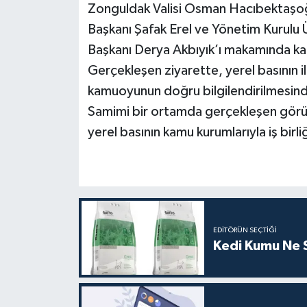
Zonguldak Valisi Osman Hacıbektaşoğ
Başkanı Şafak Erel ve Yönetim Kurulu 
Tüm Makaleler
Başkanı Derya Akbıyık’ı makamında kab
Tüm Haberler
Gerçekleşen ziyarette, yerel basının i
kamuoyunun doğru bilgilendirilmesindek
Videolu Haberler
Samimi bir ortamda gerçekleşen görüşme
yerel basının kamu kurumlarıyla iş birl
Son Dakika
Tüm Haberler
EDITÖRÜN SEÇTIĞI
Kedi Kumu Ne Sı