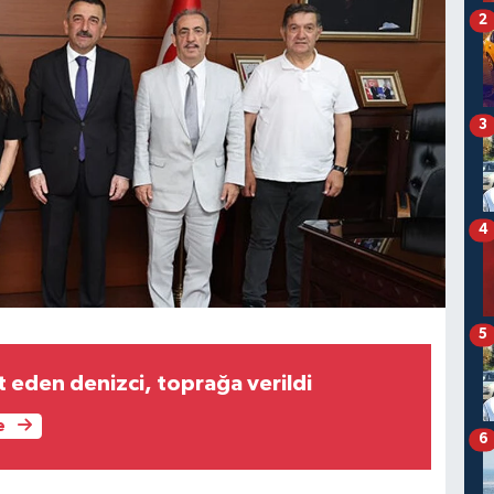
2
3
4
5
t eden denizci, toprağa verildi
e
6