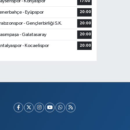
ayserispor - Konyaspor
17:00
enerbahçe - Eyüpspor
20:00
rabzonspor - Gençlerbirliği S.K.
20:00
asımpaşa - Galatasaray
20:00
ntalyaspor - Kocaelispor
20:00