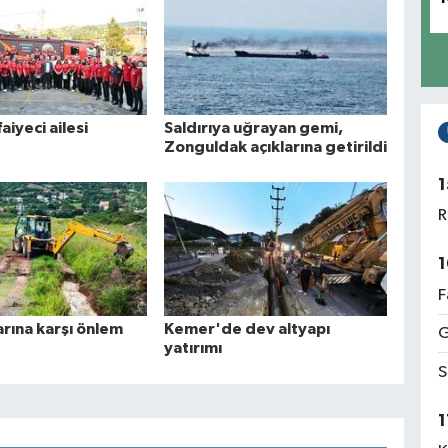
aiyeci ailesi
Saldırıya uğrayan gemi,
Zonguldak açıklarına getirildi
1
R
1
F
arına karşı önlem
Kemer'de dev altyapı
G
yatırımı
S
1