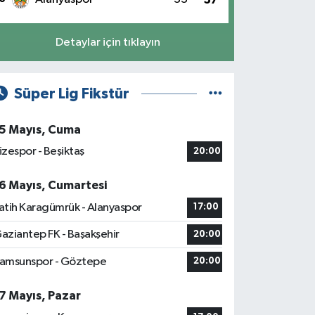
Detaylar için tıklayın
Süper Lig Fikstür
5 Mayıs, Cuma
izespor - Beşiktaş
20:00
6 Mayıs, Cumartesi
atih Karagümrük - Alanyaspor
17:00
aziantep FK - Başakşehir
20:00
amsunspor - Göztepe
20:00
7 Mayıs, Pazar