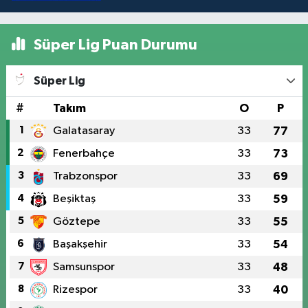
Süper Lig Puan Durumu
Süper Lig
#
Takım
O
P
1
Galatasaray
33
77
2
Fenerbahçe
33
73
3
Trabzonspor
33
69
4
Beşiktaş
33
59
5
Göztepe
33
55
6
Başakşehir
33
54
7
Samsunspor
33
48
8
Rizespor
33
40