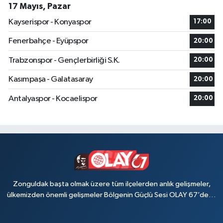
17 Mayıs, Pazar
Kayserispor - Konyaspor
17:00
Fenerbahçe - Eyüpspor
20:00
Trabzonspor - Gençlerbirliği S.K.
20:00
Kasımpaşa - Galatasaray
20:00
Antalyaspor - Kocaelispor
20:00
Zonguldak başta olmak üzere tüm ilçelerden anlık gelişmeler,
ülkemizden önemli gelişmeler Bölgenin Güçlü Sesi OLAY 67’de…