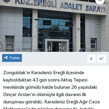
Dünya
Spor
Spor
Bilim veTeknoloji
Eğitim
Paylaş
SEKTÖR
-
+
A
A
Magazin
Zonguldak'ın Karadeniz Ereğli ilçesinde
kaybolduktan 43 gün sonra Aktaş Tepesi
haber ara
mevkiinde gömülü halde bulunan 26 yaşındaki
Dinçer Arslan'ın ölümüyle ilgili davanın ilk
Günün Haberleri
duruşması görüldü. Karadeniz Ereğli Ağır Ceza
Yazarlarımız