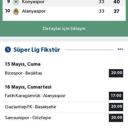
9
Konyaspor
33
40
10
Alanyaspor
33
37
Detaylar için tıklayın
Süper Lig Fikstür
15 Mayıs, Cuma
Rizespor - Beşiktaş
20:00
16 Mayıs, Cumartesi
Fatih Karagümrük - Alanyaspor
17:00
Gaziantep FK - Başakşehir
20:00
Samsunspor - Göztepe
20:00