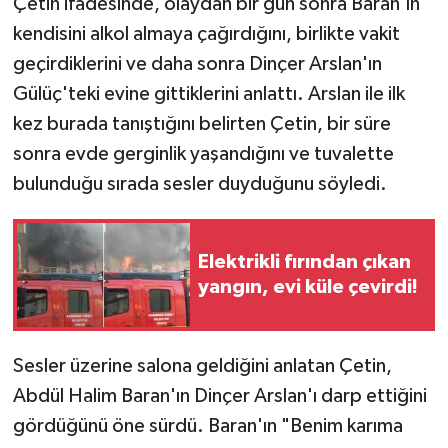
Çetin ifadesinde, olaydan bir gün sonra Baran'ın
kendisini alkol almaya çağırdığını, birlikte vakit
geçirdiklerini ve daha sonra Dinçer Arslan'ın
Gülüç'teki evine gittiklerini anlattı. Arslan ile ilk
kez burada tanıştığını belirten Çetin, bir süre
sonra evde gerginlik yaşandığını ve tuvalette
bulunduğu sırada sesler duyduğunu söyledi.
Elektrikli fırından çıkan
yangın, evi küle çevirdi!
Sesler üzerine salona geldiğini anlatan Çetin,
Abdül Halim Baran'ın Dinçer Arslan'ı darp ettiğini
gördüğünü öne sürdü. Baran'ın "Benim karıma