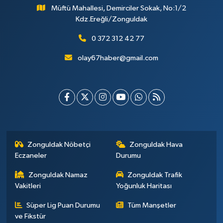
Müftü Mahallesi, Demirciler Sokak, No:1/2
Kdz.Ereğli/Zonguldak
0 372 312 42 77
olay67haber@gmail.com
Zonguldak Nöbetçi
Zonguldak Hava
Eczaneler
Durumu
Zonguldak Namaz
Zonguldak Trafik
Vakitleri
Yoğunluk Haritası
Süper Lig Puan Durumu
Tüm Manşetler
ve Fikstür