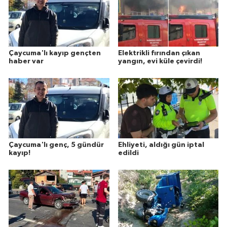
Çaycuma'lı kayıp gençten
Elektrikli fırından çıkan
haber var
yangın, evi küle çevirdi!
Çaycuma'lı genç, 5 gündür
Ehliyeti, aldığı gün iptal
kayıp!
edildi