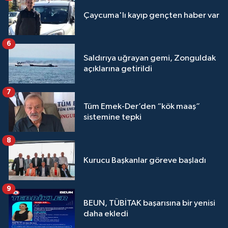
Çaycuma'lı kayıp gençten haber var
6
Saldırıya uğrayan gemi, Zonguldak
açıklarına getirildi
7
Tüm Emek-Der’den “kök maaş”
sistemine tepki
8
Kurucu Başkanlar göreve başladı
9
BEUN, TÜBİTAK başarısına bir yenisi
daha ekledi