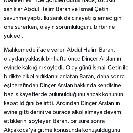
Mahkemesi'nde görülen duruşmada, tutuklu
sanıklar Abdül Halim Baran ve İsmail Çetin
Tüm Makaleler
savunma yaptı. İki sanık da cinayeti işlemediğini
öne sürerken, olayın sorumluluğunu birbirine
Tüm Haberler
yükledi.
Videolu Haberler
Mahkemede ifade veren Abdül Halim Baran,
olaydan yaklaşık bir hafta önce Dinçer Arslan'ın
Son Dakika
evinde kaldığını söyledi. Olay günü İsmail Çetin ile
Tüm Haberler
birlikte alkol aldıklarını anlatan Baran, daha sonra
eşi tarafından Dinçer Arslan hakkında kendisine
bazı şikayetlerde bulunulduğunu ancak konunun
kapatıldığını belirtti. Ardından Dinçer Arslan'ın
evine gittiklerini ve burada alkol almaya devam
ettiklerini söyleyen Baran, bir süre sonra
Akçakoca'ya gitme konusunda konuşulduğunu