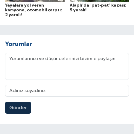
Yayalara yol veren
Alaplı'da 'pat-pat' kazası:
kamyona, otomobil çarptı:
5 yaralı!
2 yaralı!
Yorumlar
Gönder