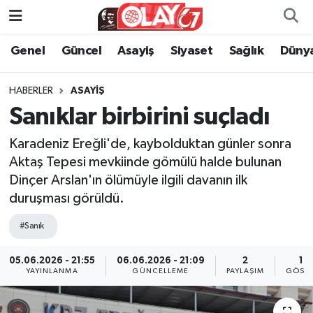
Genel
Güncel
Asayiş
Siyaset
Sağlık
Düny
KATEGORİSİZ
Genel
Zonguldak Nöbetçi Eczaneler
ANA SAYFA
Güncel
Zonguldak Hava Durumu
HABERLER
ASAYIŞ
Sanıklar birbirini suçladı
Genel
Asayiş
Zonguldak Namaz Vakitleri
Karadeniz Ereğli'de, kaybolduktan günler sonra
Güncel
Siyaset
Zonguldak Trafik Yoğunluk Haritası
Aktaş Tepesi mevkiinde gömülü halde bulunan
Dinçer Arslan'ın ölümüyle ilgili davanın ilk
Asayiş
Sağlık
Süper Lig Puan Durumu ve Fikstür
duruşması görüldü.
#Sanık
Siyaset
Dünya
Tüm Manşetler
05.06.2026 - 21:55
06.06.2026 - 21:09
2
10
Sağlık
Kültür Sanat
Son Dakika Haberleri
YAYINLANMA
GÜNCELLEME
PAYLAŞIM
GÖSTE
Kültür Sanat
Eğitim
Haber Arşivi