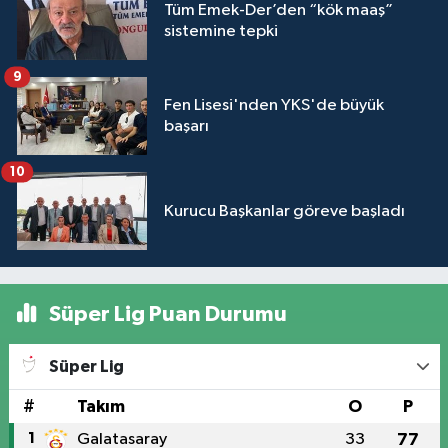
Tüm Emek-Der’den “kök maaş”
sistemine tepki
9
Fen Lisesi'nden YKS'de büyük
başarı
10
Kurucu Başkanlar göreve başladı
Süper Lig Puan Durumu
Süper Lig
#
Takım
O
P
1
Galatasaray
33
77