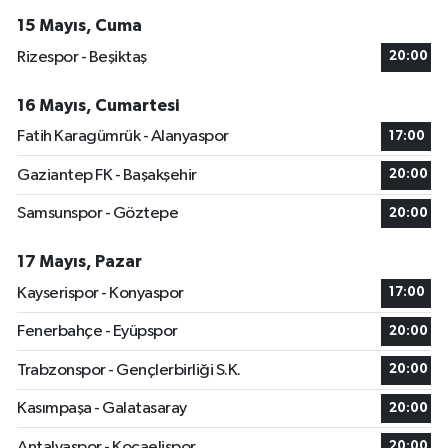
15 Mayıs, Cuma
Rizespor - Beşiktaş
20:00
16 Mayıs, Cumartesi
Fatih Karagümrük - Alanyaspor
17:00
Gaziantep FK - Başakşehir
20:00
Samsunspor - Göztepe
20:00
17 Mayıs, Pazar
Kayserispor - Konyaspor
17:00
Fenerbahçe - Eyüpspor
20:00
Trabzonspor - Gençlerbirliği S.K.
20:00
Kasımpaşa - Galatasaray
20:00
Antalyaspor - Kocaelispor
20:00