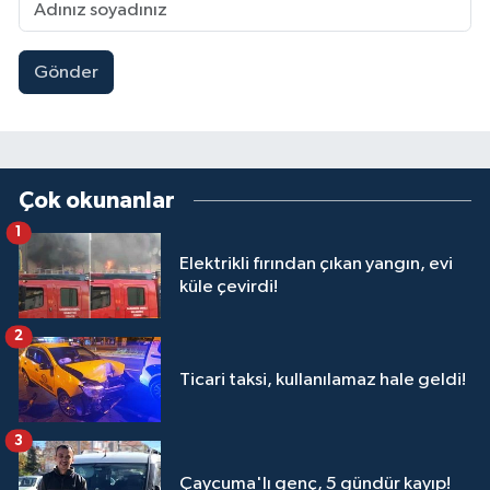
Gönder
Çok okunanlar
1
Elektrikli fırından çıkan yangın, evi
küle çevirdi!
2
Ticari taksi, kullanılamaz hale geldi!
3
Çaycuma'lı genç, 5 gündür kayıp!