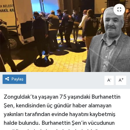
Dünya
Spor
Spor
Bilim veTeknoloji
Eğitim
SEKTÖR
Paylaş
-
+
A
A
Magazin
Zonguldak’ta yaşayan 75 yaşındaki Burhanettin
haber ara
Şen, kendisinden üç gündür haber alamayan
yakınları tarafından evinde hayatını kaybetmiş
Günün Haberleri
halde bulundu. Burhanettin Şen’in vücudunun
Yazarlarımız