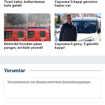
Ticari taksi, kullanılamaz
Çaycuma'lı kayıp gençten
hale geldi!
haber var
Elektrikli fırından çıkan
Çaycuma'lı genç, 5 gündür
yangın, evi küle çevirdi!
kayıp!
Yorumlar