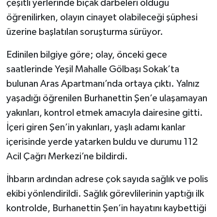
çeşitli yerlerinde bıçak darbeleri olduğu
öğrenilirken, olayın cinayet olabileceği şüphesi
Tüm Makaleler
üzerine başlatılan soruşturma sürüyor.
Tüm Haberler
Edinilen bilgiye göre; olay, önceki gece
saatlerinde Yeşil Mahalle Gölbaşı Sokak’ta
Videolu Haberler
bulunan Aras Apartmanı’nda ortaya çıktı. Yalnız
Son Dakika
yaşadığı öğrenilen Burhanettin Şen’e ulaşamayan
yakınları, kontrol etmek amacıyla dairesine gitti.
Tüm Haberler
İçeri giren Şen’in yakınları, yaşlı adamı kanlar
içerisinde yerde yatarken buldu ve durumu 112
Acil Çağrı Merkezi’ne bildirdi.
İhbarın ardından adrese çok sayıda sağlık ve polis
ekibi yönlendirildi. Sağlık görevlilerinin yaptığı ilk
kontrolde, Burhanettin Şen’in hayatını kaybettiği