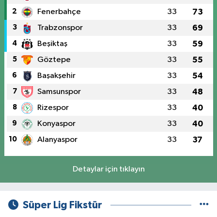
2
Fenerbahçe
33
73
3
Trabzonspor
33
69
4
Beşiktaş
33
59
5
Göztepe
33
55
6
Başakşehir
33
54
7
Samsunspor
33
48
8
Rizespor
33
40
9
Konyaspor
33
40
10
Alanyaspor
33
37
Detaylar için tıklayın
Süper Lig Fikstür