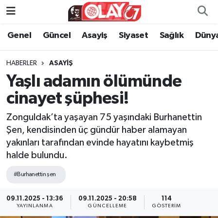
Genel
Güncel
Asayiş
Siyaset
Sağlık
Düny
KATEGORİSİZ
Genel
Zonguldak Nöbetçi Eczaneler
ANA SAYFA
Güncel
Zonguldak Hava Durumu
HABERLER
ASAYIŞ
Yaşlı adamın ölümünde
Genel
Asayiş
Zonguldak Namaz Vakitleri
cinayet şüphesi!
Güncel
Siyaset
Zonguldak Trafik Yoğunluk Haritası
Zonguldak’ta yaşayan 75 yaşındaki Burhanettin
Şen, kendisinden üç gündür haber alamayan
Asayiş
Sağlık
Süper Lig Puan Durumu ve Fikstür
yakınları tarafından evinde hayatını kaybetmiş
halde bulundu.
Siyaset
Dünya
Tüm Manşetler
#Burhanettin şen
Sağlık
Kültür Sanat
Son Dakika Haberleri
09.11.2025 - 13:36
09.11.2025 - 20:58
114
YAYINLANMA
GÜNCELLEME
GÖSTERIM
Kültür Sanat
Eğitim
Haber Arşivi