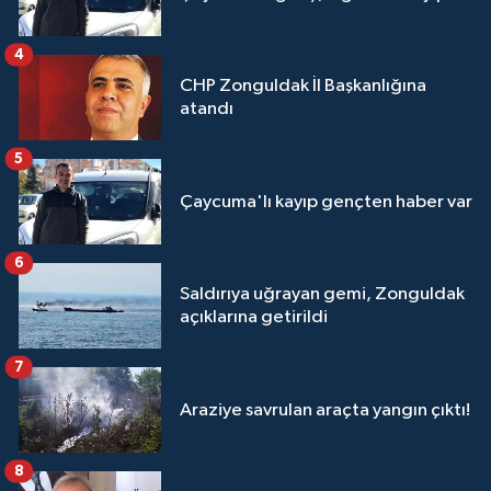
4
CHP Zonguldak İl Başkanlığına
atandı
5
Çaycuma'lı kayıp gençten haber var
6
Saldırıya uğrayan gemi, Zonguldak
açıklarına getirildi
7
Araziye savrulan araçta yangın çıktı!
8