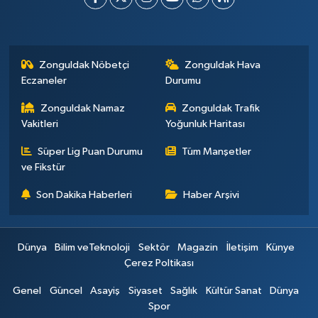
Zonguldak Nöbetçi
Zonguldak Hava
Eczaneler
Durumu
Zonguldak Namaz
Zonguldak Trafik
Vakitleri
Yoğunluk Haritası
Süper Lig Puan Durumu
Tüm Manşetler
ve Fikstür
Son Dakika Haberleri
Haber Arşivi
Dünya
Bilim veTeknoloji
Sektör
Magazin
İletişim
Künye
Çerez Poltikası
Genel
Güncel
Asayiş
Siyaset
Sağlık
Kültür Sanat
Dünya
Spor