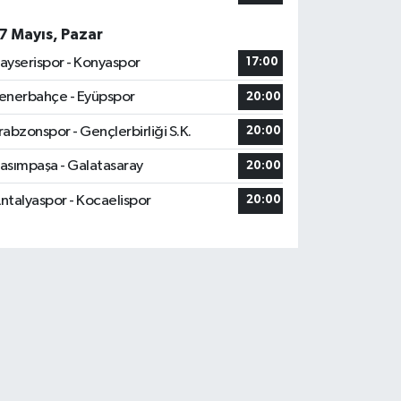
7 Mayıs, Pazar
ayserispor - Konyaspor
17:00
enerbahçe - Eyüpspor
20:00
rabzonspor - Gençlerbirliği S.K.
20:00
asımpaşa - Galatasaray
20:00
ntalyaspor - Kocaelispor
20:00