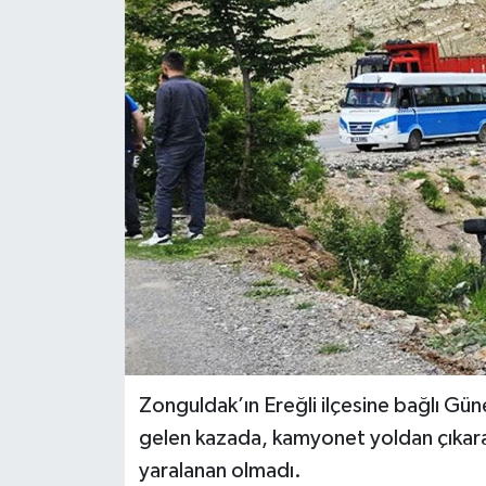
Dünya
Spor
Spor
Bilim veTeknoloji
Eğitim
SEKTÖR
Magazin
haber ara
Zonguldak’ın Ereğli ilçesine bağlı Gü
Günün Haberleri
gelen kazada, kamyonet yoldan çıkar
yaralanan olmadı.
Yazarlarımız