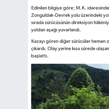
Edinilen bilgiye göre; M.K. idaresind
Tüm Makaleler
Zonguldak-Devrek yolu üzerindeki yol
sırada sürücüsünün direksiyon hâkimi
Tüm Haberler
yoldan aşağı yuvarlandı.
Videolu Haberler
Kazayı gören diğer sürücüler hemen ol
çıkardı. Olay yerine kısa sürede ulaşan
Son Dakika
başlattı.
Tüm Haberler