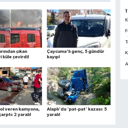
1
K
F
T
fırından çıkan
Çaycuma'lı genç, 5 gündür
K
i küle çevirdi!
kayıp!
A
yol veren kamyona,
Alaplı'da 'pat-pat' kazası: 5
arptı: 2 yaralı!
yaralı!