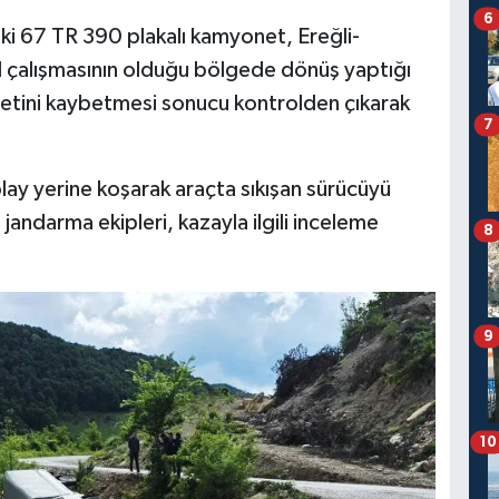
6
eki 67 TR 390 plakalı kamyonet, Ereğli-
 çalışmasının olduğu bölgede dönüş yaptığı
yetini kaybetmesi sonucu kontrolden çıkarak
7
ay yerine koşarak araçta sıkışan sürücüyü
 jandarma ekipleri, kazayla ilgili inceleme
8
9
10