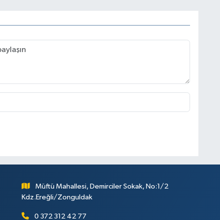
Müftü Mahallesi, Demirciler Sokak, No:1/2
Kdz.Ereğli/Zonguldak
0 372 312 42 77