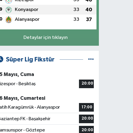
9
Konyaspor
33
40
0
Alanyaspor
33
37
Detaylar için tıklayın
Süper Lig Fikstür
5 Mayıs, Cuma
izespor - Beşiktaş
20:00
6 Mayıs, Cumartesi
atih Karagümrük - Alanyaspor
17:00
aziantep FK - Başakşehir
20:00
amsunspor - Göztepe
20:00