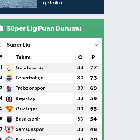
getirildi
Süper Lig Puan Durumu
Süper Lig
#
Takım
O
P
1
Galatasaray
33
77
2
Fenerbahçe
33
73
3
Trabzonspor
33
69
4
Beşiktaş
33
59
5
Göztepe
33
55
6
Başakşehir
33
54
7
Samsunspor
33
48
8
Rizespor
33
40