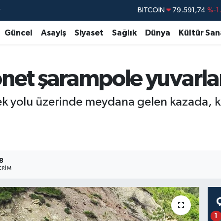
r
DOLAR
45,43620
%0
EURO
53,38690
%0
Güncel
Asayiş
Siyaset
Sağlık
Dünya
Kültür San
STERLİN
61,60380
%0
G.ALTIN
6862,09000
%0
net şarampole yuvarla
BİST100
14.598,00
vrek yolu üzerinde meydana gelen kazada, 
8
ERIM
1