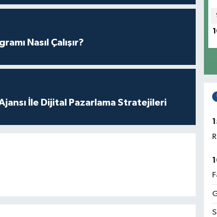
1
amı Nasıl Çalışır?
ansı İle Dijital Pazarlama Stratejileri
1
R
1
F
G
S