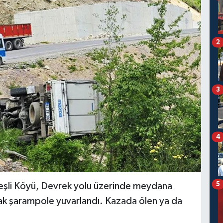
2
3
4
5
neşli Köyü, Devrek yolu üzerinde meydana
ak şarampole yuvarlandı. Kazada ölen ya da