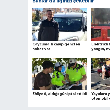
Bunlar da ilginizi çekebilir
Çaycuma'lı kayıp gençten
Elektrikli 
haber var
yangın, ev
Ehliyeti, aldığı gün iptal edildi
Yayalara 
otomobil ç