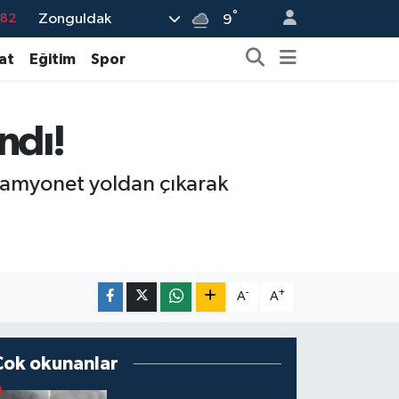
°
Zonguldak
9
.02
.19
at
Eğitim
Spor
.18
.19
ndı!
%0
kamyonet yoldan çıkarak
-
+
A
A
Çok okunanlar