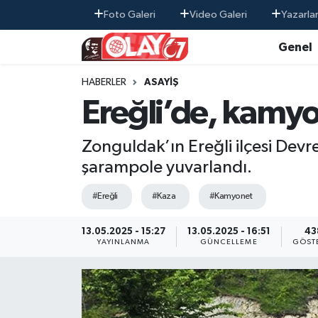
Foto Galeri
Video Galeri
Yazarla
Genel
KATEGORİSİZ
Genel
Zonguldak Nöbetçi Eczaneler
HABERLER
ASAYIŞ
ANA SAYFA
Güncel
Zonguldak Hava Durumu
Ereğli’de, kamyo
Genel
Asayiş
Zonguldak Namaz Vakitleri
Zonguldak’ın Ereğli ilçesi De
Güncel
Siyaset
Zonguldak Trafik Yoğunluk Haritası
şarampole yuvarlandı.
#Ereğli
#Kaza
#Kamyonet
Asayiş
Sağlık
Süper Lig Puan Durumu ve Fikstür
13.05.2025 - 15:27
13.05.2025 - 16:51
43
Siyaset
Dünya
Tüm Manşetler
YAYINLANMA
GÜNCELLEME
GÖST
Sağlık
Kültür Sanat
Son Dakika Haberleri
Kültür Sanat
Eğitim
Haber Arşivi