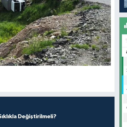
klıkla Değiştirilmeli?