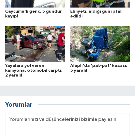
Çaycuma'lı genç, 5 gündür
Ehliyeti, aldığı gün iptal
kayıp!
edildi
Yayalara yol veren
Alaplı'da 'pat-pat' kazası:
kamyona, otomobil çarptı:
5 yaralı!
2 yaralı!
Yorumlar