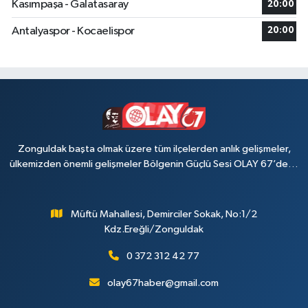
Kasımpaşa - Galatasaray
20:00
Antalyaspor - Kocaelispor
20:00
Zonguldak başta olmak üzere tüm ilçelerden anlık gelişmeler,
ülkemizden önemli gelişmeler Bölgenin Güçlü Sesi OLAY 67’de…
Müftü Mahallesi, Demirciler Sokak, No:1/2
Kdz.Ereğli/Zonguldak
0 372 312 42 77
olay67haber@gmail.com