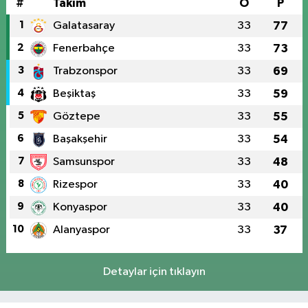
#
Takım
O
P
1
Galatasaray
33
77
2
Fenerbahçe
33
73
3
Trabzonspor
33
69
4
Beşiktaş
33
59
5
Göztepe
33
55
6
Başakşehir
33
54
7
Samsunspor
33
48
8
Rizespor
33
40
9
Konyaspor
33
40
10
Alanyaspor
33
37
Detaylar için tıklayın