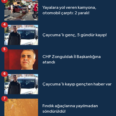
3
Yayalara yol veren kamyona,
otomobil çarptı: 2 yaralı!
4
Çaycuma'lı genç, 5 gündür kayıp!
5
CHP Zonguldak İl Başkanlığına
atandı
6
Çaycuma'lı kayıp gençten haber var
7
Fındık ağaçlarına yayılmadan
söndürüldü!