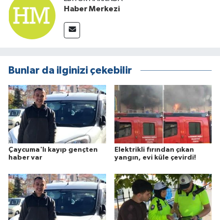
Haber Merkezi
Bunlar da ilginizi çekebilir
Çaycuma'lı kayıp gençten
Elektrikli fırından çıkan
haber var
yangın, evi küle çevirdi!