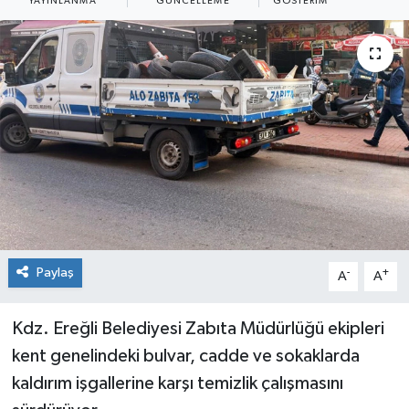
YAYINLANMA
GÜNCELLEME
GÖSTERIM
Dünya
Spor
Spor
Bilim veTeknoloji
Eğitim
SEKTÖR
Magazin
Paylaş
-
+
A
A
haber ara
Kdz. Ereğli Belediyesi Zabıta Müdürlüğü ekipleri
kent genelindeki bulvar, cadde ve sokaklarda
Günün Haberleri
kaldırım işgallerine karşı temizlik çalışmasını
Yazarlarımız