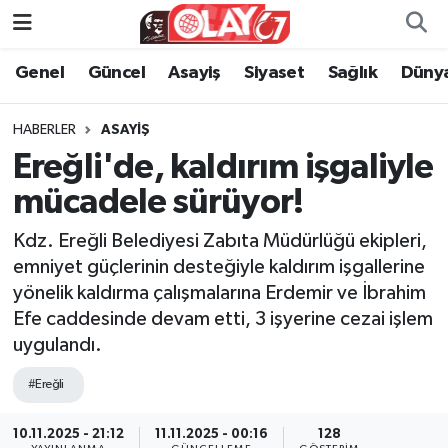
Genel
Güncel
Asayiş
Siyaset
Sağlık
Düny
KATEGORİSİZ
Genel
Zonguldak Nöbetçi Eczaneler
ANA SAYFA
Güncel
Zonguldak Hava Durumu
HABERLER
ASAYIŞ
Ereğli'de, kaldırım işgaliyle
Genel
Asayiş
Zonguldak Namaz Vakitleri
mücadele sürüyor!
Güncel
Siyaset
Zonguldak Trafik Yoğunluk Haritası
Kdz. Ereğli Belediyesi Zabıta Müdürlüğü ekipleri,
emniyet güçlerinin desteğiyle kaldırım işgallerine
Asayiş
Sağlık
Süper Lig Puan Durumu ve Fikstür
yönelik kaldırma çalışmalarına Erdemir ve İbrahim
Efe caddesinde devam etti, 3 işyerine cezai işlem
Siyaset
Dünya
Tüm Manşetler
uygulandı.
Sağlık
Kültür Sanat
Son Dakika Haberleri
#Ereğli
Kültür Sanat
Eğitim
Haber Arşivi
10.11.2025 - 21:12
11.11.2025 - 00:16
128