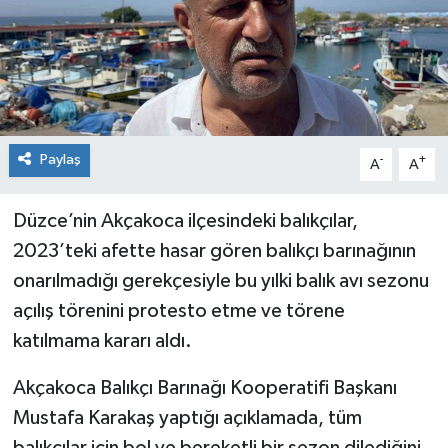
Dünya
Spor
Spor
Bilim veTeknoloji
Paylaş
-
+
A
A
Eğitim
Düzce’nin Akçakoca ilçesindeki balıkçılar,
SEKTÖR
2023’teki afette hasar gören balıkçı barınağının
onarılmadığı gerekçesiyle bu yılki balık avı sezonu
Magazin
açılış törenini protesto etme ve törene
katılmama kararı aldı.
haber ara
Akçakoca Balıkçı Barınağı Kooperatifi Başkanı
Günün Haberleri
Mustafa Karakaş yaptığı açıklamada, tüm
Yazarlarımız