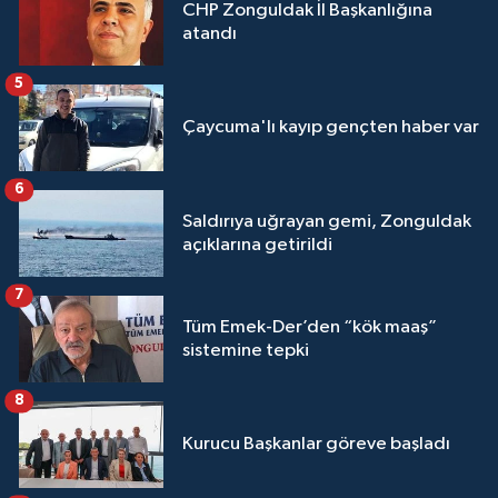
CHP Zonguldak İl Başkanlığına
atandı
5
Çaycuma'lı kayıp gençten haber var
6
Saldırıya uğrayan gemi, Zonguldak
açıklarına getirildi
7
Tüm Emek-Der’den “kök maaş”
sistemine tepki
8
Kurucu Başkanlar göreve başladı