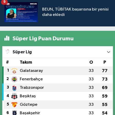
9
BEUN, TÜBİTAK başarısına bir yenisi
daha ekledi
Süper Lig Puan Durumu
Süper Lig
#
Takım
O
P
1
Galatasaray
33
77
2
Fenerbahçe
33
73
3
Trabzonspor
33
69
4
Beşiktaş
33
59
5
Göztepe
33
55
6
Başakşehir
33
54