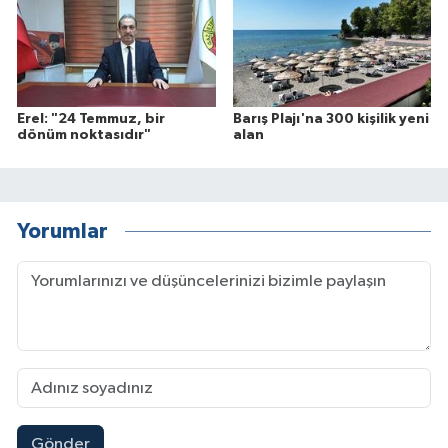
Erel: "24 Temmuz, bir
Barış Plajı'na 300 kişilik yeni
dönüm noktasıdır"
alan
Yorumlar
Gönder