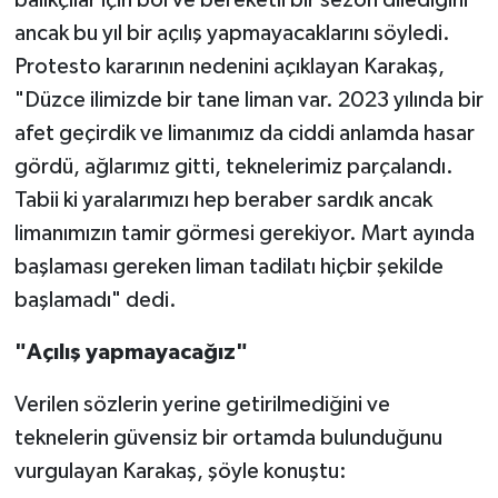
balıkçılar için bol ve bereketli bir sezon dilediğini
ancak bu yıl bir açılış yapmayacaklarını söyledi.
Tüm Makaleler
Protesto kararının nedenini açıklayan Karakaş,
"Düzce ilimizde bir tane liman var. 2023 yılında bir
Tüm Haberler
afet geçirdik ve limanımız da ciddi anlamda hasar
Videolu Haberler
gördü, ağlarımız gitti, teknelerimiz parçalandı.
Tabii ki yaralarımızı hep beraber sardık ancak
Son Dakika
limanımızın tamir görmesi gerekiyor. Mart ayında
başlaması gereken liman tadilatı hiçbir şekilde
Tüm Haberler
başlamadı" dedi.
"Açılış yapmayacağız"
Verilen sözlerin yerine getirilmediğini ve
teknelerin güvensiz bir ortamda bulunduğunu
vurgulayan Karakaş, şöyle konuştu: