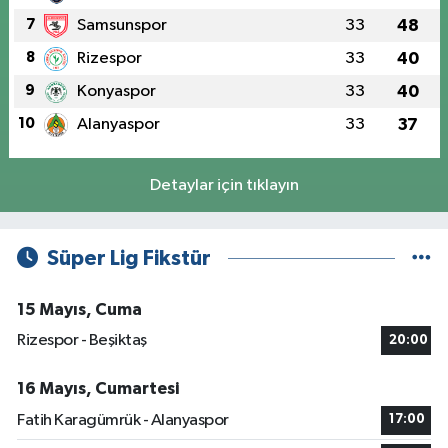
7
Samsunspor
33
48
8
Rizespor
33
40
9
Konyaspor
33
40
10
Alanyaspor
33
37
Detaylar için tıklayın
Süper Lig Fikstür
15 Mayıs, Cuma
Rizespor - Beşiktaş
20:00
16 Mayıs, Cumartesi
Fatih Karagümrük - Alanyaspor
17:00