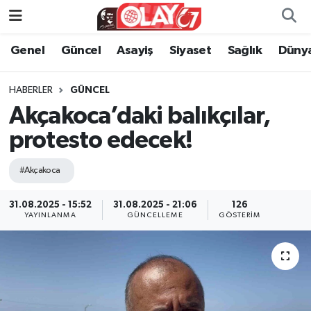
Genel
Güncel
Asayiş
Siyaset
Sağlık
Düny
KATEGORİSİZ
Genel
Zonguldak Nöbetçi Eczaneler
ANA SAYFA
Güncel
Zonguldak Hava Durumu
HABERLER
GÜNCEL
Akçakoca’daki balıkçılar,
Genel
Asayiş
Zonguldak Namaz Vakitleri
protesto edecek!
Güncel
Siyaset
Zonguldak Trafik Yoğunluk Haritası
#Akçakoca
Asayiş
Sağlık
Süper Lig Puan Durumu ve Fikstür
31.08.2025 - 15:52
31.08.2025 - 21:06
126
YAYINLANMA
GÜNCELLEME
GÖSTERIM
Siyaset
Dünya
Tüm Manşetler
Sağlık
Kültür Sanat
Son Dakika Haberleri
Kültür Sanat
Eğitim
Haber Arşivi