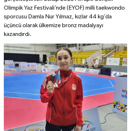
Olimpik Yaz Festivali’nde (EYOF) milli taekwondo
Tüm Makaleler
sporcusu Damla Nur Yılmaz, kızlar 44 kg’da
üçüncü olarak ülkemize bronz madalyayı
Tüm Haberler
kazandırdı.
Videolu Haberler
Son Dakika
Tüm Haberler