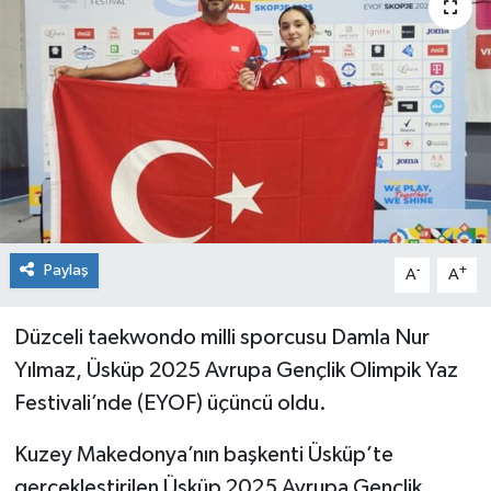
Dünya
Spor
Spor
Bilim veTeknoloji
Eğitim
SEKTÖR
Paylaş
-
+
A
A
Magazin
Düzceli taekwondo milli sporcusu Damla Nur
Yılmaz, Üsküp 2025 Avrupa Gençlik Olimpik Yaz
haber ara
Festivali’nde (EYOF) üçüncü oldu.
Günün Haberleri
Kuzey Makedonya’nın başkenti Üsküp’te
gerçekleştirilen Üsküp 2025 Avrupa Gençlik
Yazarlarımız