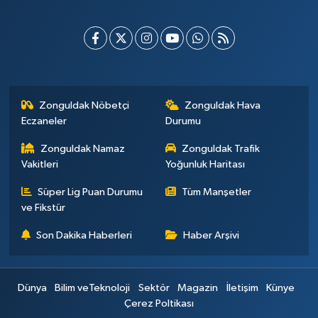
Zonguldak Nöbetçi
Zonguldak Hava
Eczaneler
Durumu
Zonguldak Namaz
Zonguldak Trafik
Vakitleri
Yoğunluk Haritası
Süper Lig Puan Durumu
Tüm Manşetler
ve Fikstür
Son Dakika Haberleri
Haber Arşivi
Dünya
Bilim veTeknoloji
Sektör
Magazin
İletişim
Künye
Çerez Poltikası