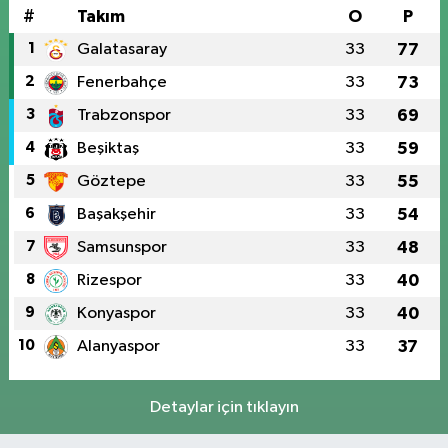
#
Takım
O
P
1
Galatasaray
33
77
2
Fenerbahçe
33
73
3
Trabzonspor
33
69
4
Beşiktaş
33
59
5
Göztepe
33
55
6
Başakşehir
33
54
7
Samsunspor
33
48
8
Rizespor
33
40
9
Konyaspor
33
40
10
Alanyaspor
33
37
Detaylar için tıklayın