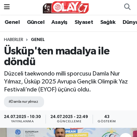
Genel
Güncel
Asayiş
Siyaset
Sağlık
Düny
KATEGORİSİZ
Genel
Zonguldak Nöbetçi Eczaneler
ANA SAYFA
Güncel
Zonguldak Hava Durumu
HABERLER
GENEL
Üsküp'ten madalya ile
Genel
Asayiş
Zonguldak Namaz Vakitleri
döndü
Güncel
Siyaset
Zonguldak Trafik Yoğunluk Haritası
Düzceli taekwondo milli sporcusu Damla Nur
Yılmaz, Üsküp 2025 Avrupa Gençlik Olimpik Yaz
Asayiş
Sağlık
Süper Lig Puan Durumu ve Fikstür
Festivali’nde (EYOF) üçüncü oldu.
Siyaset
Dünya
Tüm Manşetler
#Damla nur yılmaz
Sağlık
Kültür Sanat
Son Dakika Haberleri
24.07.2025 - 10:30
24.07.2025 - 22:49
43
YAYINLANMA
GÜNCELLEME
GÖSTERIM
Kültür Sanat
Eğitim
Haber Arşivi