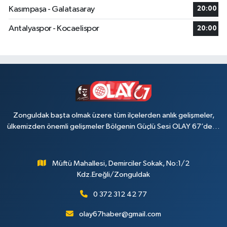
Kasımpaşa - Galatasaray
20:00
Antalyaspor - Kocaelispor
20:00
Zonguldak başta olmak üzere tüm ilçelerden anlık gelişmeler,
ülkemizden önemli gelişmeler Bölgenin Güçlü Sesi OLAY 67’de…
Müftü Mahallesi, Demirciler Sokak, No:1/2
Kdz.Ereğli/Zonguldak
0 372 312 42 77
olay67haber@gmail.com