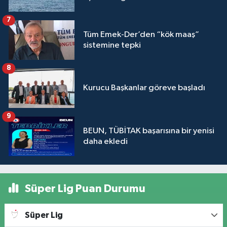
7
Tüm Emek-Der’den “kök maaş”
sistemine tepki
8
Kurucu Başkanlar göreve başladı
9
BEUN, TÜBİTAK başarısına bir yenisi
daha ekledi
Süper Lig Puan Durumu
Süper Lig