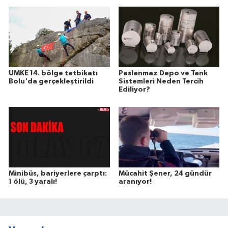
UMKE 14. bölge tatbikatı
Paslanmaz Depo ve Tank
Bolu'da gerçekleştirildi
Sistemleri Neden Tercih
Ediliyor?
Minibüs, bariyerlere çarptı:
Mücahit Şener, 24 gündür
1 ölü, 3 yaralı!
aranıyor!