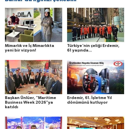
Mimarlık ve İç Mimarlıkta
Türkiye'nin çeliği Erdemir,
yeni bir vizyon!
61 yaşında...
Başkan Ünlüer, "Maritime
Erdemir, 61. İşletme Yıl
Business Week 2026"ya
dönümünü kutluyor
katıldı