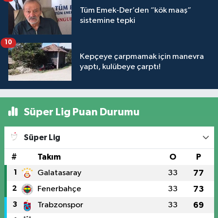
Tüm Emek-Der’den “kök maaş”
sistemine tepki
10
Kepçeye çarpmamak için manevra
yaptı, kulübeye çarptı!
Süper Lig Puan Durumu
Süper Lig
#
Takım
O
P
1
Galatasaray
33
77
2
Fenerbahçe
33
73
3
Trabzonspor
33
69