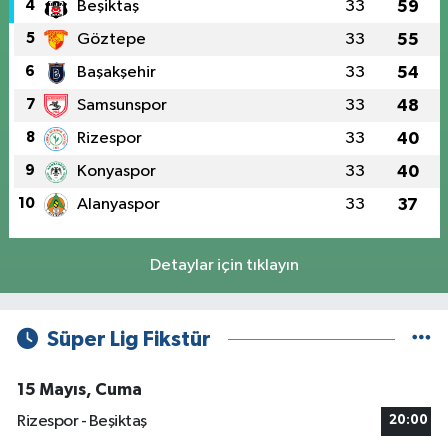
4
Beşiktaş
33
59
5
Göztepe
33
55
6
Başakşehir
33
54
7
Samsunspor
33
48
8
Rizespor
33
40
9
Konyaspor
33
40
10
Alanyaspor
33
37
Detaylar için tıklayın
Süper Lig Fikstür
15 Mayıs, Cuma
Rizespor - Beşiktaş
20:00