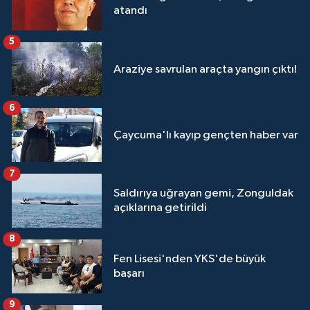
atandı
5
Araziye savrulan araçta yangın çıktı!
6
Çaycuma'lı kayıp gençten haber var
7
Saldırıya uğrayan gemi, Zonguldak
açıklarına getirildi
8
Fen Lisesi'nden YKS'de büyük
başarı
9