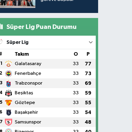
Süper Lig Puan Durumu
Süper Lig
#
Takım
O
P
1
Galatasaray
33
77
2
Fenerbahçe
33
73
3
Trabzonspor
33
69
4
Beşiktaş
33
59
5
Göztepe
33
55
6
Başakşehir
33
54
7
Samsunspor
33
48
8
Rizespor
33
40