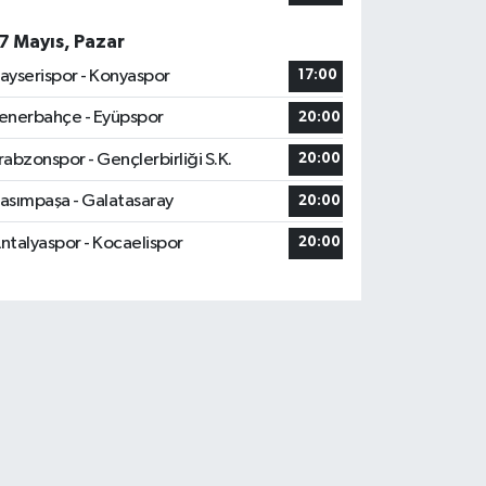
7 Mayıs, Pazar
ayserispor - Konyaspor
17:00
enerbahçe - Eyüpspor
20:00
rabzonspor - Gençlerbirliği S.K.
20:00
asımpaşa - Galatasaray
20:00
ntalyaspor - Kocaelispor
20:00