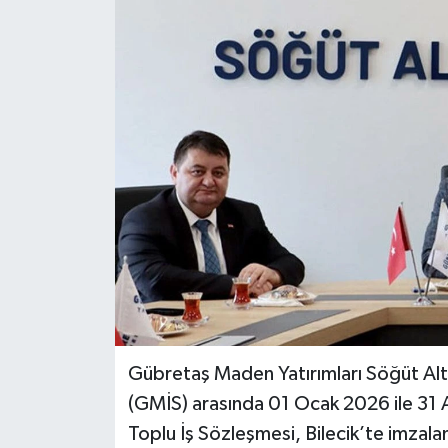
Dünya
Spor
Spor
Bilim veTeknoloji
Eğitim
SEKTÖR
Magazin
haber ara
Gübretaş Maden Yatırımları Söğüt Altı
Günün Haberleri
(GMİS) arasında 01 Ocak 2026 ile 31 A
Toplu İş Sözleşmesi, Bilecik’te imzalan
Yazarlarımız