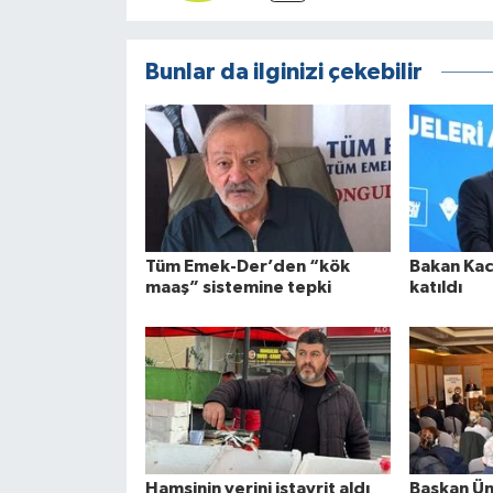
Bunlar da ilginizi çekebilir
Tüm Emek-Der’den “kök
Bakan Kacı
maaş” sistemine tepki
katıldı
Hamsinin yerini istavrit aldı
Başkan Ün