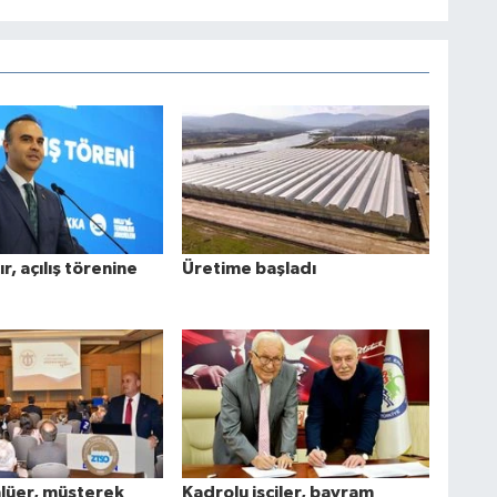
r, açılış törenine
Üretime başladı
lüer, müşterek
Kadrolu işçiler, bayram