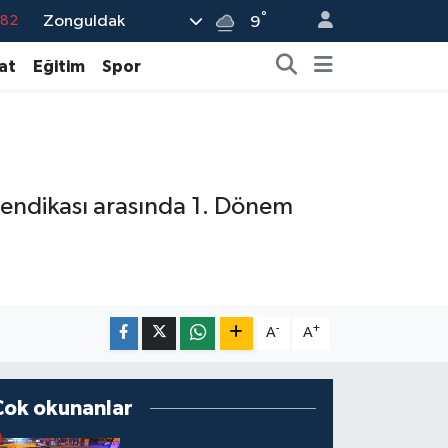
°
Zonguldak
.02
9
.19
at
Eğitim
Spor
.18
.19
%0
.82
Sendikası arasında 1. Dönem
-
+
A
A
Çok okunanlar