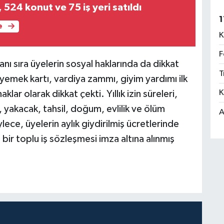
524 konut ve 75 iş yeri satıldı
1
e
K
F
nı sıra üyelerin sosyal haklarında da dikkat
T
 yemek kartı, vardiya zammı, giyim yardımı ilk
K
lar olarak dikkat çekti. Yıllık izin süreleri,
, yakacak, tahsil, doğum, evlilik ve ölüm
A
lece, üyelerin aylık giydirilmiş ücretlerinde
bir toplu iş sözleşmesi imza altına alınmış