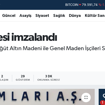
r
DOLAR
45,43620
%0
EURO
53,38690
%0
Güncel
Asayiş
Siyaset
Sağlık
Dünya
Kültür San
STERLİN
61,60380
%0
G.ALTIN
6862,09000
%0
esi imzalandı
BİST100
14.598,00
BITCOIN
79.591,74
%-1
üt Altın Madeni ile Genel Maden İşçileri 
2
29
3 DK
YLAŞIM
GÖSTERIM
OKUNMA SÜRESI
1