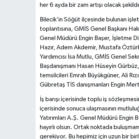
her 6 ayda bir zam artışı olacak şekild
Tüm Makaleler
Bilecik’in Söğüt ilçesinde bulunan iş
toplantısına, GMİS Genel Başkanı Hak
Tüm Haberler
Genel Müdürü Engin Başer, İşletme Di
Videolu Haberler
Hazır, Adem Akdemir, Mustafa Öztürk
Yardımcısı İsa Mutlu, GMİS Genel Sek
Son Dakika
Başdanışmanı Hasan Hüseyin Gürbüz, G
temsilcileri Emrah Büyükgüner, Ali Rı
Tüm Haberler
Gübretaş TİS danışmanları Engin Mert
İş barışı içerisinde toplu iş sözleşmes
içerisinde sonuca ulaşmasının mutlul
Yatırımları A.Ş. Genel Müdürü Engin Ba
hayırlı olsun. Ortak noktada buluşmamı
gerekiyor. Bu hepimiz için uzun bir bir