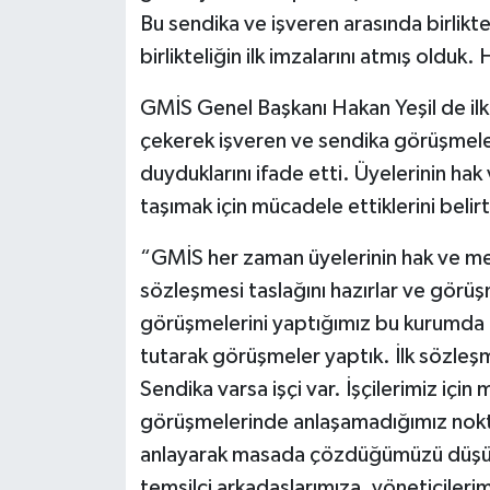
Bu sendika ve işveren arasında birliktel
birlikteliğin ilk imzalarını atmış olduk
GMİS Genel Başkanı Hakan Yeşil de il
çekerek işveren ve sendika görüşmel
duyduklarını ifade etti. Üyelerinin ha
taşımak için mücadele ettiklerini belir
“GMİS her zaman üyelerinin hak ve men
sözleşmesi taslağını hazırlar ve görüş
görüşmelerini yaptığımız bu kurumda d
tutarak görüşmeler yaptık. İlk sözleşm
Sendika varsa işçi var. İşçilerimiz içi
görüşmelerinde anlaşamadığımız nokta
anlayarak masada çözdüğümüzü düşü
temsilci arkadaşlarımıza, yöneticilerim