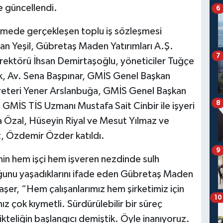
e güncellendi.
6
letmede gerçekleşen toplu iş sözleşmesi
an Yeşil, Gübretaş Maden Yatırımları A.Ş.
7
rektörü İhsan Demirtaşoğlu, yöneticiler Tuğçe
, Av. Sena Başpınar, GMİS Genel Başkan
reteri Yener Arslanbuğa, GMİS Genel Başkan
8
MİS TİS Uzmanı Mustafa Sait Cinbir ile işyeri
za Özal, Hüseyin Riyal ve Mesut Yılmaz ve
, Özdemir Özder katıldı.
9
inin hem işçi hem işveren nezdinde sulh
uğunu yaşadıklarını ifade eden Gübretaş Maden
şer, “Hem çalışanlarımız hem şirketimiz için
10
z çok kıymetli. Sürdürülebilir bir süreç
likteliğin başlangıcı demiştik. Öyle inanıyoruz.