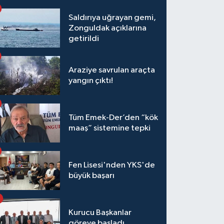
Saldırıya uğrayan gemi,
Zonguldak açıklarına
getirildi
Araziye savrulan araçta
yangın çıktı!
Tüm Emek-Der’den “kök
maaş” sistemine tepki
Fen Lisesi'nden YKS'de
büyük başarı
Kurucu Başkanlar
göreve başladı