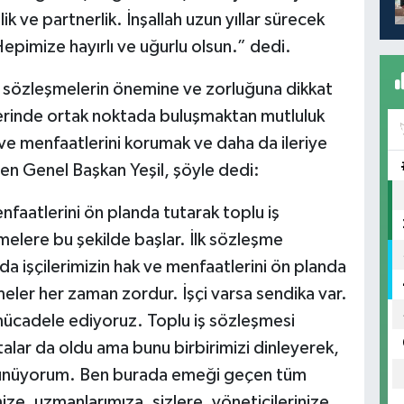
ik ve partnerlik. İnşallah uzun yıllar sürecek
. Hepimize hayırlı ve uğurlu olsun.” dedi.
k sözleşmelerin önemine ve zorluğuna dikkat
erinde ortak noktada buluşmaktan mutluluk
k ve menfaatlerini korumak ve daha da ileriye
ten Genel Başkan Yeşil, şöyle dedi:
faatlerini ön planda tutarak toplu iş
melere bu şekilde başlar. İlk sözleşme
a işçilerimizin hak ve menfaatlerini ön planda
eler her zaman zordur. İşçi varsa sendika var.
n mücadele ediyoruz. Toplu iş sözleşmesi
lar da oldu ama bunu birbirimizi dinleyerek,
nüyorum. Ben burada emeği geçen tüm
ize, uzmanlarımıza, sizlere, yöneticilerinize,