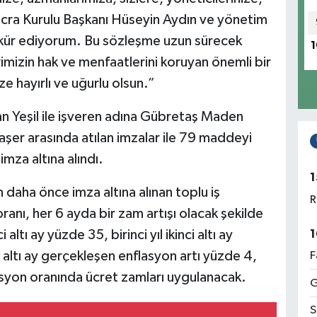
İcra Kurulu Başkanı Hüseyin Aydın ve yönetim
kür ediyorum. Bu sözleşme uzun sürecek
1
erimizin hak ve menfaatlerini koruyan önemli bir
 hayırlı ve uğurlu olsun.”
n Yeşil ile işveren adına Gübretaş Maden
aşer arasında atılan imzalar ile 79 maddeyi
mza altına alındı.
1
n daha önce imza altına alınan toplu iş
R
oranı, her 6 ayda bir zam artışı olacak şekilde
 altı ay yüzde 35, birinci yıl ikinci altı ay
1
ci altı ay gerçekleşen enflasyon artı yüzde 4,
F
nflasyon oranında ücret zamları uygulanacak.
G
S