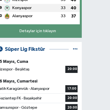
9
Konyaspor
33
40
0
Alanyaspor
33
37
Detaylar için tıklayın
Süper Lig Fikstür
5 Mayıs, Cuma
izespor - Beşiktaş
20:00
6 Mayıs, Cumartesi
atih Karagümrük - Alanyaspor
17:00
aziantep FK - Başakşehir
20:00
amsunspor - Göztepe
20:00